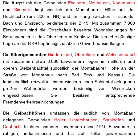
Die
Augst
mit den Gemeinden
Eitelborn
,
Neuhäusel
,
Kadenbach
Wasser & Abwasser
und
Simmern
liegt westlich der Montabaurer Höhe auf der
Hochfläche (um 300 m NN) und im Hang zwischen Hillscheider
Beauftragte
Bach und Emsbach, beiderseits der B 49. Mit zusammen 7.960
Einwohnern sind die Ortschaften begehrte Wohnsiedlungen für
Mobilität
Berufspendler in das Oberzentrum Koblenz. Die verkehrsgünstige
Lage an der B 49 begünstigt zusätzlich Gewerbeansiedlungen.
Die
Elbertgemeinden
Niederelbert
,
Oberelbert
und
Welschneudorf
mit zusammen etwa 3.880 Einwohnern liegen im mittleren und
oberen Stelzenbachtal südöstlich der Montabaurer Höhe an der
Straße von Montabaur nach Bad Ems und Nassau. Die
landschaftlich reizvoll in einem wiesenreichen Sohlental gelegenen
großen Wohndörfer werden beidseitig von Waldrücken
eingeschlossen. Sie besitzen entsprechende
Fremdenverkehrseinrichtungen.
Die
Gelbachhöhen
umfassen die südlich von Montabaur
gelegenen Gemeinden
Holler
,
Untershausen
,
Stahlhofen
und
Daubach
. In ihnen wohnen zusammen etwa 2.910 Einwohner in
ruhigen, industrielosen und bis auf Holler gewerbearmen