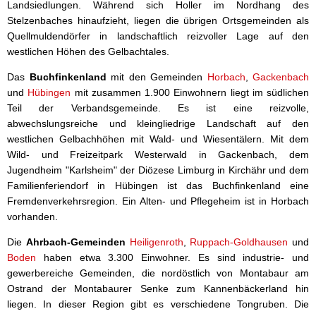
Landsiedlungen. Während sich Holler im Nordhang des
Stelzenbaches hinaufzieht, liegen die übrigen Ortsgemeinden als
Quellmuldendörfer in landschaftlich reizvoller Lage auf den
westlichen Höhen des Gelbachtales.
Das
Buchfinkenland
mit den Gemeinden
Horbach
,
Gackenbach
und
Hübingen
mit zusammen 1.900 Einwohnern liegt im südlichen
Teil der Verbandsgemeinde. Es ist eine reizvolle,
abwechslungsreiche und kleingliedrige Landschaft auf den
westlichen Gelbachhöhen mit Wald- und Wiesentälern. Mit dem
Wild- und Freizeitpark Westerwald in Gackenbach, dem
Jugendheim "Karlsheim" der Diözese Limburg in Kirchähr und dem
Familienferiendorf in Hübingen ist das Buchfinkenland eine
Fremdenverkehrsregion. Ein Alten- und Pflegeheim ist in Horbach
vorhanden.
Die
Ahrbach-Gemeinden
Heiligenroth
,
Ruppach-Goldhausen
und
Boden
haben etwa 3.300 Einwohner. Es sind industrie- und
gewerbereiche Gemeinden, die nordöstlich von Montabaur am
Ostrand der Montabaurer Senke zum Kannenbäckerland hin
liegen. In dieser Region gibt es verschiedene Tongruben. Die