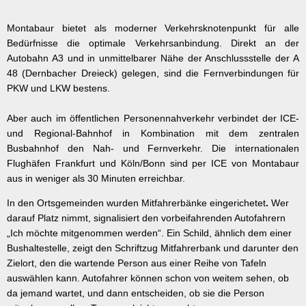
Wasser & Abwasser
Montabaur bietet als moderner Verkehrsknotenpunkt für alle
Beauftragte
Bedürfnisse die optimale Verkehrsanbindung. Direkt an der
Autobahn A3 und in unmittelbarer Nähe der Anschlussstelle der A
Mobilität
48 (Dernbacher Dreieck) gelegen, sind die Fernverbindungen für
PKW und LKW bestens.
Aber auch im öffentlichen Personennahverkehr verbindet der ICE-
und Regional-Bahnhof in Kombination mit dem zentralen
Busbahnhof den Nah- und Fernverkehr. Die internationalen
Flughäfen Frankfurt und Köln/Bonn sind per ICE von Montabaur
aus in weniger als 30 Minuten erreichbar.
In den Ortsgemeinden wurden Mitfahrerbänke eingerichetet
.
Wer
darauf Platz nimmt, signalisiert den vorbeifahrenden Autofahrern
„Ich möchte mitgenommen werden“. Ein Schild, ähnlich dem einer
Bushaltestelle, zeigt den Schriftzug Mitfahrerbank und darunter den
Zielort, den die wartende Person aus einer Reihe von Tafeln
auswählen kann. Autofahrer können schon von weitem sehen, ob
da jemand wartet, und dann entscheiden, ob sie die Person