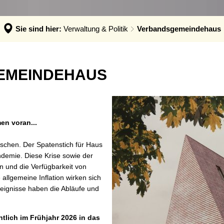
hadensmelder
andesamt
Sie sind hier:
Verwaltung & Politik
Verbandsgemeindehaus
sser & Abwasser
auftragte
EMEINDEHAUS
bilität
n voran...
nschen. Der Spatenstich für Haus
ndemie. Diese Krise sowie der
n und die Verfügbarkeit von
allgemeine Inflation wirken sich
eignisse haben die Abläufe und
tlich im Frühjahr 2026 in das