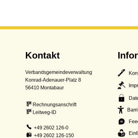
Kontakt
Info
Verbandsgemeindeverwaltung
Kon
Konrad-Adenauer-Platz 8
Imp
56410
Montabaur
Dat
Rechnungsanschrift
Barri
Leitweg-ID
Fee
+49 2602 126-0
Ein
+49 2602 126-150