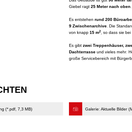
Das Gebäude ist gut
90 Meter la
Giebel ragt
25 Meter nach oben
.
Es entstehen
rund 200 Büroarbe
9 Zwischenarchive
. Die Standa
2
von knapp
15 m
, so dass sie be
Es gibt
zwei Treppenhäuser,
zwe
Dachterrasse
und vieles mehr. H
große Servicebereich mit Bürgerb
ICHTEN
g (*.pdf, 7,3 MB)
Galerie: Aktuelle Bilder 