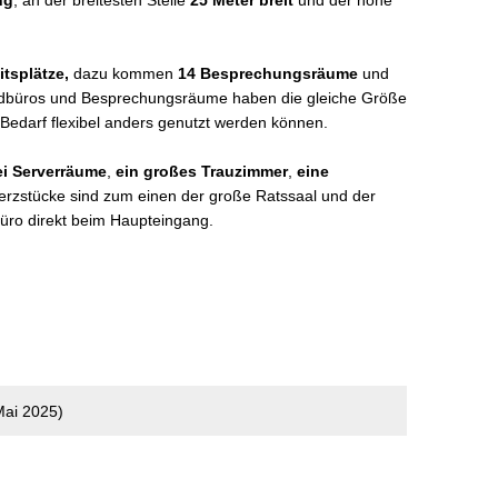
ng
, an der breitesten Stelle
25 Meter breit
und der hohe
itsplätze,
dazu kommen
14 Besprechungsräume
und
rdbüros und Besprechungsräume haben die gleiche Größe
i Bedarf flexibel anders genutzt werden können.
i Serverräume
,
ein großes Trauzimmer
,
eine
erzstücke sind zum einen der große Ratssaal und der
üro direkt beim Haupteingang.
(Mai 2025)