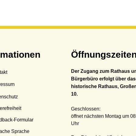
rmationen
Öffnungszeite
Der Zugang zum Rathaus u
takt
Bürgerbüro erfolgt über das
ressum
historische Rathaus, Großer
10.
enschutz
erefreiheit
Klicken, um weitere Öffnungs
Geschlossen:
öffnet nächsten Montag um 08
dback-Formular
Uhr
fache Sprache