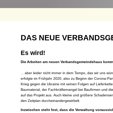
Termine
Sc
St
Wa
Be
Verbandsgemeindehaus
DAS NEUE VERBANDSG
Mo
Es wird!
Die Arbeiten am neuen Verbandsgemeindehaus komme
... aber leider nicht immer in dem Tempo, das wir uns wü
erfolgte im Frühjahr 2020, also zu Beginn der Corona-Pa
Krieg gegen die Ukraine mit seinen Folgen auf Lieferkette
Baumaterial, der Fachkräftemangel bei Baufirmen und die 
auf das Projekt aus. Auch kleine und größere Schadenser
den Zeitplan durcheinandergewirbelt.
Inzwischen steht fest, dass die Verwaltung voraussich