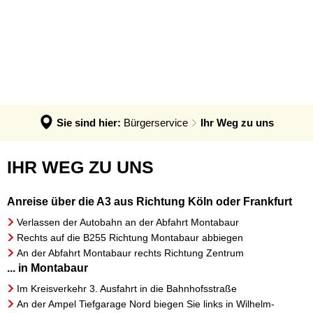
VERWALTUNG & POLITIK
Anpassung der Steuerhebesätze
Termin - Was erledige ich wo?
LEBEN & ERLEBEN
Verwaltung
Grundsteuerreform
Bürgerbüro
GEMEINDEN
Bauen & Wohnen
Politik
Landratswahl 2026
Rats- und Bürgerinfosystem
Verbandsgemeinde Montabaur
Wirtschaft
Ortsrecht der VG
Presse
Fundangelegenheiten
Stadt Montabaur
Forst
Sie sind hier:
Bürgerservice
Ihr Weg zu uns
Steuern, Haushalt & Finanzen
Karriere
Friedhof - Bestattungen
Ortsgemeinden
Bildung & Soziales
Elektronische Kommunikation
Ihr
IHR WEG ZU UNS
Notdienste
Generationenbüro
Feuerwehren
Kultur & Freizeit
Barrierefreiheit
Weg
Ukraine Hilfe VG Montabaur
Hochwasser- und Starkregenvorsorg
Anreise über die A3 aus Richtung Köln oder Frankfurt
Tourismus
Verbandsgemeindehaus
zu
Öffentliche Ausschreibungen
Ordnungsamt
Verlassen der Autobahn an der Abfahrt Montabaur
uns
Rechts auf die B255 Richtung Montabaur abbiegen
Öffentliche Bekanntmachungen
Rentenberatung
An der Abfahrt Montabaur rechts Richtung Zentrum
... in Montabaur
Termine
Schadensmelder
Im Kreisverkehr 3. Ausfahrt in die Bahnhofsstraße
Standesamt
An der Ampel Tiefgarage Nord biegen Sie links in Wilhelm-