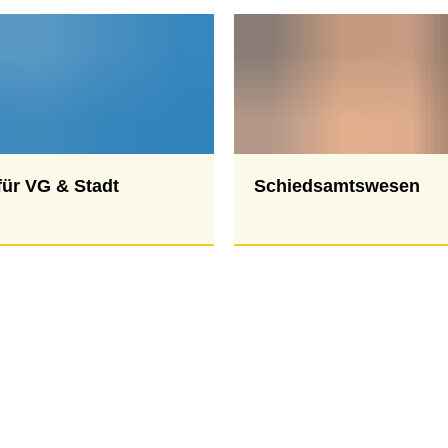
hadensmelder
andesamt
sser & Abwasser
auftragte
bilität
für VG & Stadt
Schiedsamtswesen