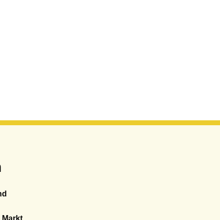
n
nd
 Markt