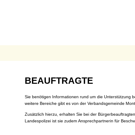
AKTUELLES
B
Anpassung der Steuer
Te
Grundsteuerreform
Bü
Landratswahl 2026
Ra
Presse
Fu
Beauftragte
BEAUFTRAGTE
Karriere
Fr
Notdienste
Ge
Sie benötigen Informationen rund um die Unterstützung be
Ukraine Hilfe VG Mon
Ho
weitere Bereiche gibt es von der Verbandsgemeinde Montaba
Zusätzlich hierzu, erhalten Sie bei der Bürgerbeauftragte
Öffentliche Ausschrei
O
Landespolizei ist sie zudem Ansprechpartnerin für Besch
Öffentliche Bekanntm
Re