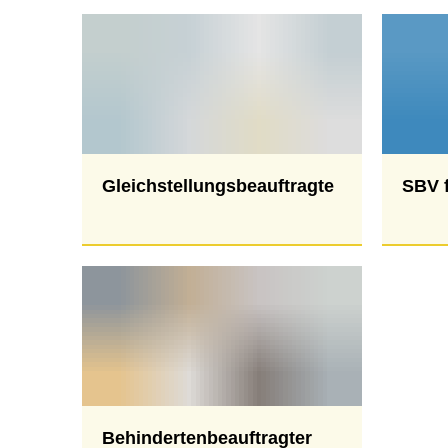
Termine
Sc
St
Wa
Be
Mo
Gleichstellungsbeauftragte
SBV
Behindertenbeauftragter