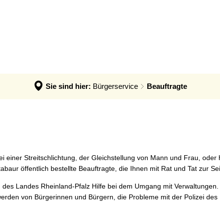
ÜRGERSERVICE
VERWALTUNG & POLITIK
LEB
hebesätze
rmin - Was erledige ich wo?
Verwaltung
Baue
rgerbüro
Politik
Wirts
Sie sind hier:
Bürgerservice
Beauftragte
ts- und Bürgerinfosystem
Ortsrecht der VG
Forst
ndangelegenheiten
Steuern, Haushalt & Finanzen
Bildu
iedhof - Bestattungen
Elektronische Kommunikation
Kultur
nerationenbüro
Barrierefreiheit
Touri
i einer Streitschlichtung, der Gleichstellung von Mann und Frau, oder
tabaur
chwasser- und Starkregenvorsorge
Verbandsgemeindehaus
ur öffentlich bestellte Beauftragte, die Ihnen mit Rat und Tat zur Sei
n des Landes Rheinland-Pfalz Hilfe bei dem Umgang mit Verwaltungen. I
bungen
rdnungsamt
werden von Bürgerinnen und Bürgern, die Probleme mit der Polizei des
achungen
ntenberatung