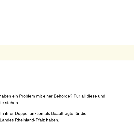
EN & ERLEBEN
GEMEINDEN
n & Wohnen
Verbandsgemeinde Montabaur
chaft
Stadt Montabaur
Ortsgemeinden
ng & Soziales
Feuerwehren
 & Freizeit
smus
 haben ein Problem mit einer Behörde? Für all diese und
te stehen.
n ihrer Doppelfunktion als Beauftragte für die
 Landes Rheinland-Pfalz haben.