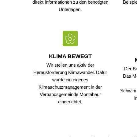
direkt Informationen zu den benötigten
Beispi
Termine
Sc
Unterlagen.
St
Wa
Be
Mo
KLIMA BEWEGT
Wir stellen uns aktiv der
Der Ba
Herausforderung Klimawandel. Dafür
Das Mo
wurde ein eigenes
Klimaschutzmanagement in der
Schwimm
Verbandsgemeinde Montabaur
i
eingerichtet.