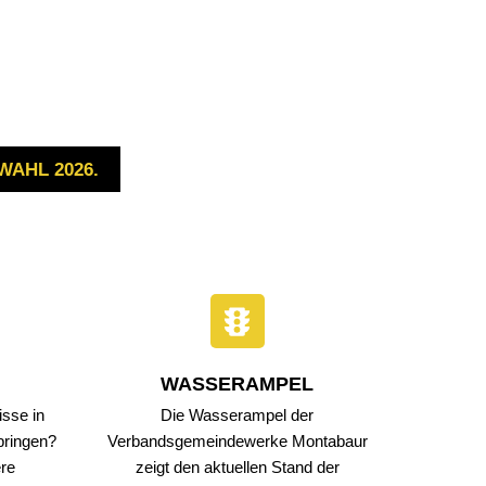
EN & ERLEBEN
GEMEINDEN
n & Wohnen
Verbandsgemeinde Montabaur
chaft
Stadt Montabaur
WAHL 2026.
Ortsgemeinden
ng & Soziales
Feuerwehren
 & Freizeit
smus
WASSERAMPEL
sse in
Die Wasserampel der
bringen?
Verbandsgemeindewerke Montabaur
ere
zeigt den aktuellen Stand der