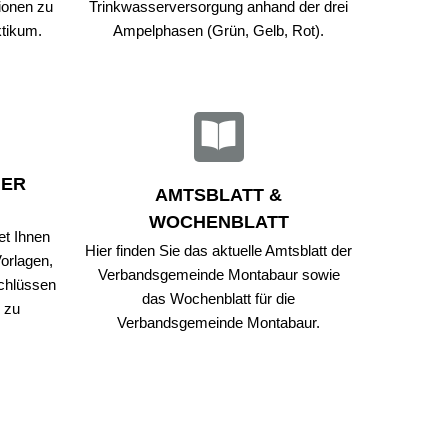
ionen zu
Trinkwasserversorgung anhand der drei
ktikum.
Ampelphasen (Grün, Gelb, Rot).
GER
AMTSBLATT &
WOCHENBLATT
et Ihnen
Hier finden Sie das aktuelle Amtsblatt der
orlagen,
Verbandsgemeinde Montabaur sowie
schlüssen
das Wochenblatt für die
 zu
Verbandsgemeinde Montabaur.