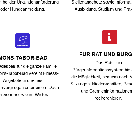
el bei der Urkundenanforderung
Stellenangebote sowie Informat
hadensmelder
oder Hundeanmeldung.
Ausbildung, Studium und Pra
andesamt
sser & Abwasser
auftragte
bilität
FÜR RAT UND BÜR
MONS-TABOR-BAD
Das Rats- und
despaß für die ganze Familie!
Bürgerinformationssystem biet
ns-Tabor-Bad vereint Fitness-
die Möglichkeit, bequem nach V
Angebote und reines
Sitzungen, Niederschriften, Be
vergnügen unter einem Dach -
und Gremieninformationen
m Sommer wie im Winter.
recherchieren.