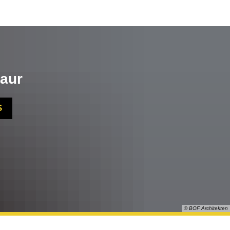
aur
S
© BOF Architekten