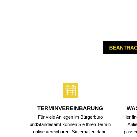
AKTUELLES
B
Anpassung der Steuer
Te
Grundsteuerreform
Bü
BEANTRAGE
Landratswahl 2026
Ra
Presse
Fu
Karriere
Fr
Notdienste
Ge
Ukraine Hilfe VG Mon
Ho
TERMINVEREINBARUNG
WAS
Öffentliche Ausschrei
O
Für viele Anliegen im Bürgerbüro
Hier fi
undStandesamt können Sie Ihren Termin
Anli
Öffentliche Bekanntm
Re
online vereinbaren. Sie erhalten dabei
passe