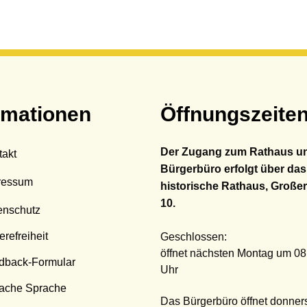
rmationen
Öffnungszeite
Der Zugang zum Rathaus u
takt
Bürgerbüro erfolgt über das
ressum
historische Rathaus, Großer
10.
enschutz
erefreiheit
Klicken, um weitere Öffnungs
Geschlossen:
öffnet nächsten Montag um 08
dback-Formular
Uhr
fache Sprache
Das Bürgerbüro öffnet donners