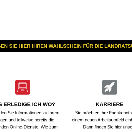
ÜRGERSERVICE
VERWALTUNG & POLITIK
LEB
hebesätze
rmin - Was erledige ich wo?
Verwaltung
Baue
rgerbüro
Politik
Wirts
N SIE HIER IHREN WAHLSCHEIN FÜR DIE LANDRATS
ts- und Bürgerinfosystem
Ortsrecht der VG
Forst
ndangelegenheiten
Steuern, Haushalt & Finanzen
Bildu
iedhof - Bestattungen
Elektronische Kommunikation
Kultur
nerationenbüro
Barrierefreiheit
Touri
tabaur
chwasser- und Starkregenvorsorge
Verbandsgemeindehaus
 ERLEDIGE ICH WO?
KARRIERE
bungen
rdnungsamt
nden Sie Informationen zu Ihrem
Sie möchten Ihre Fachkenntni
egen und teilweise bereits die
einem neuen Arbeitsumfeld ein
achungen
ntenberatung
nden Online-Dienste. Wie zum
Dann finden Sie hier uns