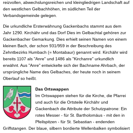
reizvollen, abwechslungsreichen und kleingliedrigen Landschaft auf
Wasser & Abwasser
den westlichen Gelbachhöhen, im südlichen Teil der
Verbandsgemeinde gelegen.
Beauftragte
Die urkundliche Ersterwähnung Gackenbachs stammt aus dem
Mobilität
Jahr 1290. Kirchähr und das Dorf Dies im Gelbachtal gehören zur
Gackenbacher Gemarkung. Dies erhielt seinen Namen von einem
kleinen Bach, der schon 931/959 in der Beschreibung des
Zehntbezirks Humbach (= Montabaur) genannt wird. Kirchähr wird
bereits 1107 als "Anre" und 1486 als "Kirchanre" urkundlich
erwähnt. Aus "Anre" entwickelte sich der Bachname Ahrbach, der
ursprüngliche Name des Gelbaches, der heute noch in seinem
Oberlauf so heißt.
Das Ortswappen
Im Ortswappen stehen für die Kirche, die Pfarrei
und auch für die Ortsteile Kirchähr und
Gackenbach die Attribute der Schutzpatrone: Ein
rotes Messer - für St. Bartholomäus - mit den in
Pfeilspitzen - für St. Sebastian - endenden
Griffstangen. Der blaue, silbern bordierte Wellenbalken symbolisiert