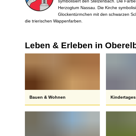
symbolisiert den Stelzenbach. Die Farb
Herzogtum Nassau. Die Kirche symbolisi
Glockentürmchen mit den schwarzen Scha
die trierischen Wappenfarben.
Leben & Erleben in Oberelb
Bauen & Wohnen
Kindertages