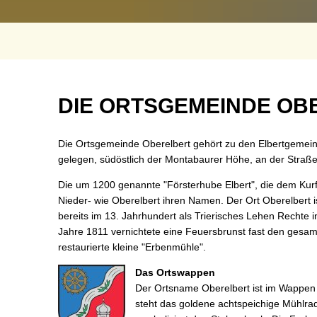
Termine
Sc
St
Wa
Be
Oberelbert
DIE ORTSGEMEINDE OB
Mo
Die Ortsgemeinde Oberelbert gehört zu den Elbertgemeind
gelegen, südöstlich der Montabaurer Höhe, an der Stra
Die um 1200 genannte "Försterhube Elbert", die dem Kurfü
Nieder- wie Oberelbert ihren Namen. Der Ort Oberelbert i
bereits im 13. Jahrhundert als Trierisches Lehen Rechte 
Jahre 1811 vernichtete eine Feuersbrunst fast den gesamt
restaurierte kleine "Erbenmühle".
Das Ortswappen
Der Ortsname Oberelbert ist im Wappen 
steht das goldene achtspeichige Mühlrad