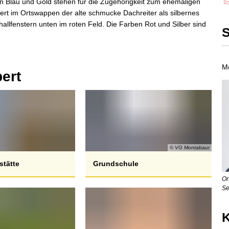
en Blau und Gold stehen für die Zugehörigkeit zum ehemaligen
ert im Ortswappen der alte schmucke Dachreiter als silbernes
llfenstern unten im roten Feld. Die Farben Rot und Silber sind
S
Mo
ert
© VG Montabaur
stätte
Grundschule
Or
Se
K