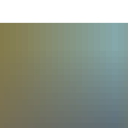
ÜRGERSERVICE
VERWALTUNG & POLITIK
LEB
hebesätze
rmin - Was erledige ich wo?
Verwaltung
Baue
rgerbüro
Politik
Wirts
ts- und Bürgerinfosystem
Ortsrecht der VG
Forst
ndangelegenheiten
Steuern, Haushalt & Finanzen
Bildu
iedhof - Bestattungen
Elektronische Kommunikation
Kultur
nerationenbüro
Barrierefreiheit
Touri
tabaur
chwasser- und Starkregenvorsorge
Verbandsgemeindehaus
bungen
rdnungsamt
achungen
ntenberatung