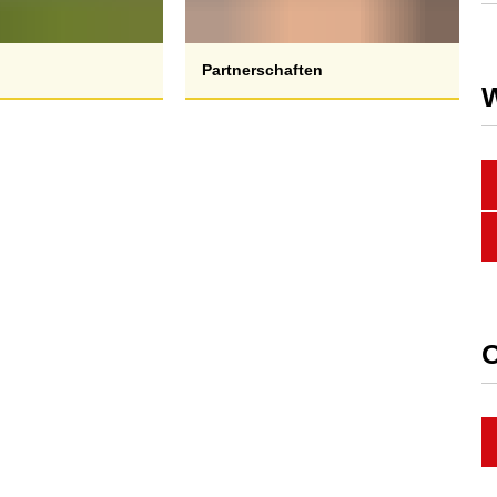
n
Partnerschaften
W
O