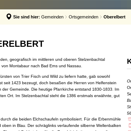
hadensmelder
andesamt
Sie sind hier:
Gemeinden
Ortsgemeinden
Oberelbert
sser & Abwasser
auftragte
ERELBERT
bilität
en, geografisch im mittleren und oberen Stelzenbachtal
K
ße von Montabaur nach Bad Ems und Nassau.
rsten von Trier Fisch und Wild zu liefern hatte, gab sowohl
Or
st seit 1423 bezeugt, doch besaßen die Herren von Helfenstein
Or
in der Gemeinde. Die heutige Pfarrkirche entstand 1830-1833. Im
Se
en Ort. Im Stelzenbachtal steht die 1386 erstmals erwähnte, gut
B
St
5
durch die beiden Elchschaufeln symbolisiert. Für die Erbenmühle
 oben in Blau. Der schräglinks verlaufende silberne Wellenbalken