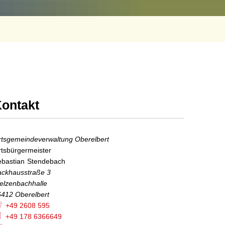
ontakt
tsgemeindeverwaltung Oberelbert
tsbürgermeister
Ortsbürgermeister
bastian
Stendebach
Sebastian Stendebach
ackhausstraße 3
elzenbachhalle
6412
Oberelbert
+49 2608 595
+49 178 6366649