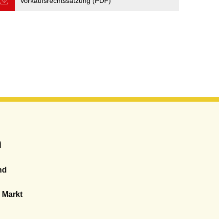
Vorkaufsrechtssatzung (PDF)
n
nd
 Markt