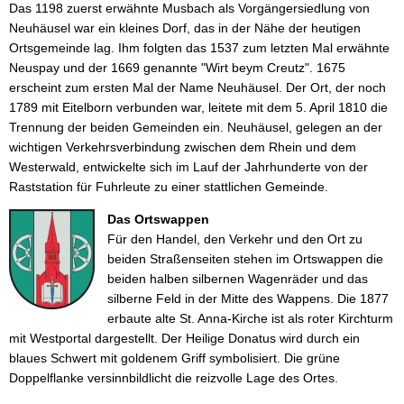
Das 1198 zuerst erwähnte Musbach als Vorgängersiedlung von
Wasser & Abwasser
Neuhäusel war ein kleines Dorf, das in der Nähe der heutigen
Ortsgemeinde lag. Ihm folgten das 1537 zum letzten Mal erwähnte
Beauftragte
Neuspay und der 1669 genannte "Wirt beym Creutz". 1675
erscheint zum ersten Mal der Name Neuhäusel. Der Ort, der noch
Mobilität
1789 mit Eitelborn verbunden war, leitete mit dem 5. April 1810 die
Trennung der beiden Gemeinden ein. Neuhäusel, gelegen an der
wichtigen Verkehrsverbindung zwischen dem Rhein und dem
Westerwald, entwickelte sich im Lauf der Jahrhunderte von der
Raststation für Fuhrleute zu einer stattlichen Gemeinde.
Das Ortswappen
Für den Handel, den Verkehr und den Ort zu
beiden Straßenseiten stehen im Ortswappen die
beiden halben silbernen Wagenräder und das
silberne Feld in der Mitte des Wappens. Die 1877
erbaute alte St. Anna-Kirche ist als roter Kirchturm
mit Westportal dargestellt. Der Heilige Donatus wird durch ein
blaues Schwert mit goldenem Griff symbolisiert. Die grüne
Doppelflanke versinnbildlicht die reizvolle Lage des Ortes.