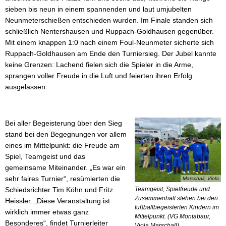
sieben bis neun in einem spannenden und laut umjubelten
Neunmeterschießen entschieden wurden. Im Finale standen sich
schließlich Nentershausen und Ruppach-Goldhausen gegenüber.
Mit einem knappen 1:0 nach einem Foul-Neunmeter sicherte sich
Ruppach-Goldhausen am Ende den Turniersieg. Der Jubel kannte
keine Grenzen: Lachend fielen sich die Spieler in die Arme,
sprangen voller Freude in die Luft und feierten ihren Erfolg
ausgelassen.
Bei aller Begeisterung über den Sieg
stand bei den Begegnungen vor allem
eines im Mittelpunkt: die Freude am
Spiel, Teamgeist und das
gemeinsame Miteinander. „Es war ein
sehr faires Turnier“, resümierten die
Marschall, Viola
Schiedsrichter Tim Köhn und Fritz
Teamgeist, Spielfreude und
Zusammenhalt stehen bei den
Heissler. „Diese Veranstaltung ist
fußballbegeisterten Kindern im
wirklich immer etwas ganz
Mittelpunkt. (VG Montabaur,
Besonderes“, findet Turnierleiter
Viola Marschall)