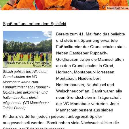
Marschall, Viola
Spaß auf und neben dem Spielfeld
Bereits zum 41. Mal fand das beliebte
und stets mit Spannung erwartete
Fußballturnier der Grundschulen statt.
Neben Gastgeber Ruppach-
Goldhausen traten die Mannschaften
Tobias Panne, © VG Montabaur /
aus den Grundschulen in Girod,
Tobias Panne
Gleich geht es los: Alle neun
Horbach, Montabaur-Horressen,
Grundschulen der VG
Montabaur, Niederelbert,
Montabaur waren zum
Nentershausen, Neuhäusel und
Fußballturnier nach Ruppach-
Welschneudorf an. Damit waren alle
Goldhausen gekommen und
neun Grundschulen in Trägerschaft
hatten ihre Fans gleich
mitgebracht. (VG Montabaur /
der VG Montabaur vertreten. Jede
Tobias Panne)
Mannschaft besteht aus sieben
Kindern, es dürfen jedoch jederzeit unbegrenzt Spieler
ausgewechselt werden. Somit haben viele Nachwuchskicker die
Chance, am Turnier teilzunehmen.