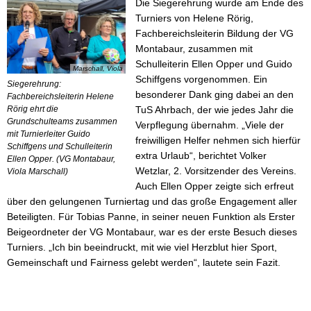
Die Siegerehrung wurde am Ende des
Turniers von Helene Rörig,
Fachbereichsleiterin Bildung der VG
Montabaur, zusammen mit
Schulleiterin Ellen Opper und Guido
Marschall, Viola
Schiffgens vorgenommen. Ein
Siegerehrung:
besonderer Dank ging dabei an den
Fachbereichsleiterin Helene
Rörig ehrt die
TuS Ahrbach, der wie jedes Jahr die
Grundschulteams zusammen
Verpflegung übernahm. „Viele der
mit Turnierleiter Guido
freiwilligen Helfer nehmen sich hierfür
Schiffgens und Schulleiterin
extra Urlaub
“
, berichtet Volker
Ellen Opper. (VG Montabaur,
Wetzlar, 2. Vorsitzender des Vereins.
Viola Marschall)
Auch Ellen Opper zeigte sich erfreut
über den gelungenen Turniertag und das große Engagement aller
Beteiligten. Für Tobias Panne, in seiner neuen Funktion als Erster
Beigeordneter der VG Montabaur, war es der erste Besuch dieses
Turniers. „Ich bin beeindruckt, mit wie viel Herzblut hier Sport,
Gemeinschaft und Fairness gelebt werden
“
, lautete sein Fazit.