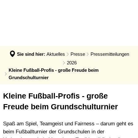
VERWALTUNG & POLITIK
Anpassung der Steuerhebesätze
Termin - Was erledige ich wo?
LEBEN & ERLEBEN
Verwaltung
Grundsteuerreform
Bürgerbüro
GEMEINDEN
Bauen & Wohnen
Politik
Landratswahl 2026
Rats- und Bürgerinfosystem
Verbandsgemeinde Montabaur
Wirtschaft
Ortsrecht der VG
Presse
Fundangelegenheiten
Stadt Montabaur
Forst
Sie sind hier:
Aktuelles
Presse
Pressemitteilungen
Steuern, Haushalt & Finanzen
Karriere
Friedhof - Bestattungen
Ortsgemeinden
2026
Bildung & Soziales
Elektronische Kommunikation
Kleine Fußball-Profis - große Freude beim
Notdienste
Generationenbüro
Feuerwehren
Grundschulturnier
Kultur & Freizeit
Barrierefreiheit
Ukraine Hilfe VG Montabaur
Hochwasser- und Starkregenvorsorg
Tourismus
Verbandsgemeindehaus
Kleine Fußball-Profis - große
Öffentliche Ausschreibungen
Ordnungsamt
Freude beim Grundschulturnier
Öffentliche Bekanntmachungen
Rentenberatung
Termine
Schadensmelder
Spaß am Spiel, Teamgeist und Fairness – darum geht es
beim Fußballturnier der Grundschulen in der
Standesamt