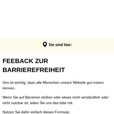
VERWALTUNG & POLITIK
Anpassung der Steuerhebesätze
Termin - Was erledige ich wo?
LEBEN & ERLEBEN
Verwaltung
Grundsteuerreform
Bürgerbüro
GEMEINDEN
Bauen & Wohnen
Politik
Landratswahl 2026
Rats- und Bürgerinfosystem
Verbandsgemeinde Montabaur
Wirtschaft
Ortsrecht der VG
Presse
Fundangelegenheiten
Stadt Montabaur
Forst
Sie sind hier:
Steuern, Haushalt & Finanzen
Karriere
Friedhof - Bestattungen
Ortsgemeinden
Bildung & Soziales
Elektronische Kommunikation
Feedback
FEEBACK ZUR
Notdienste
Generationenbüro
Feuerwehren
Kultur & Freizeit
Barrierefreiheit
zur
BARRIEREFREIHEIT
Ukraine Hilfe VG Montabaur
Hochwasser- und Starkregenvorsorg
Tourismus
Verbandsgemeindehaus
Barrierefreiheit
Öffentliche Ausschreibungen
Ordnungsamt
Uns ist wichtig, dass alle Menschen unsere Website gut nutzen
können.
Öffentliche Bekanntmachungen
Rentenberatung
Wenn Sie auf Barrieren stoßen oder etwas nicht verständlich oder
Termine
Schadensmelder
nicht nutzbar ist, teilen Sie uns das bitte mit.
Standesamt
Nutzen Sie dafür einfach dieses Formular.