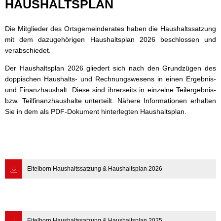
Haushaltssatzung
HAUSHALTSPLAN
Wasser & Abwasser
und
Die Mitglieder des Ortsgemeinderates haben die Haushaltssatzung
Beauftragte
Haushaltsplan
mit dem dazugehörigen Haushaltsplan 2026 beschlossen und
Mobilität
verabschiedet.
Der Haushaltsplan 2026 gliedert sich nach den Grundzügen des
doppischen Haushalts- und Rechnungswesens in einen Ergebnis-
und Finanzhaushalt. Diese sind ihrerseits in einzelne Teilergebnis-
bzw. Teilfinanzhaushalte unterteilt. Nähere Informationen erhalten
Sie in dem als PDF-Dokument hinterlegten Haushaltsplan.
Eitelborn Haushaltssatzung & Haushaltsplan 2026
Eitelborn Haushaltssatzung & Haushaltsplan 2025