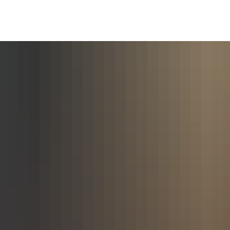
ÜRGERSERVICE
VERWALTUNG & POLITIK
LEB
hebesätze
rmin - Was erledige ich wo?
Verwaltung
Baue
rgerbüro
Politik
Wirts
ts- und Bürgerinfosystem
Ortsrecht der VG
Forst
ndangelegenheiten
Steuern, Haushalt & Finanzen
Bildu
iedhof - Bestattungen
Elektronische Kommunikation
Kultur
nerationenbüro
Barrierefreiheit
Touri
tabaur
chwasser- und Starkregenvorsorge
Verbandsgemeindehaus
bungen
rdnungsamt
achungen
ntenberatung