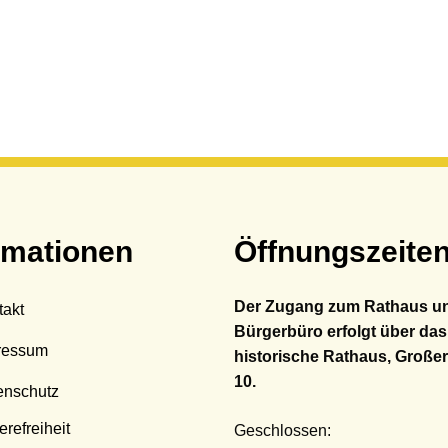
rmationen
Öffnungszeite
Der Zugang zum Rathaus u
takt
Bürgerbüro erfolgt über das
ressum
historische Rathaus, Großer
10.
enschutz
erefreiheit
Klicken, um weitere Öffnungs
Geschlossen: