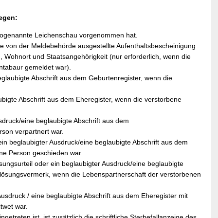
legen:
e sogenannte Leichenschau vorgenommen hat.
e von der Meldebehörde ausgestellte Aufenthaltsbescheinigung
 Wohnort und Staatsangehörigkeit (nur erforderlich, wenn die
ntabaur gemeldet war).
glaubigte Abschrift aus dem Geburtenregister, wenn die
bigte Abschrift aus dem Eheregister, wenn die verstorbene
druck/eine beglaubigte Abschrift aus dem
rson verpartnert war.
ein beglaubigter Ausdruck/eine beglaubigte Abschrift aus dem
ene Person geschieden war.
ungsurteil oder ein beglaubigter Ausdruck/eine beglaubigte
uflösungsvermerk, wenn die Lebenspartnerschaft der verstorbenen
sdruck / eine beglaubigte Abschrift aus dem Eheregister mit
twet war.
treten ist, ist zusätzlich die schriftliche Sterbefallanzeige des