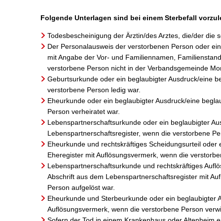
Folgende Unterlagen sind bei einem Sterbefall vorzu
Todesbescheinigung der Ärztin/des Arztes, die/der di
Der Personalausweis der verstorbenen Person oder ein
mit Angabe der Vor- und Familiennamen, Familienstand,
verstorbene Person nicht in der Verbandsgemeinde Mo
Geburtsurkunde oder ein beglaubigter Ausdruck/eine be
verstorbene Person ledig war.
Eheurkunde oder ein beglaubigter Ausdruck/eine beglau
Person verheiratet war.
Lebenspartnerschaftsurkunde oder ein beglaubigter Aus
Lebenspartnerschaftsregister, wenn die verstorbene Pe
Eheurkunde und rechtskräftiges Scheidungsurteil oder 
Eheregister mit Auflösungsvermerk, wenn die verstorb
Lebenspartnerschaftsurkunde und rechtskräftiges Auflös
Abschrift aus dem Lebenspartnerschaftsregister mit A
Person aufgelöst war.
Eheurkunde und Sterbeurkunde oder ein beglaubigter Au
Auflösungsvermerk, wenn die verstorbene Person verwi
Sofern der Tod in einem Krankenhaus oder Altenheim einge