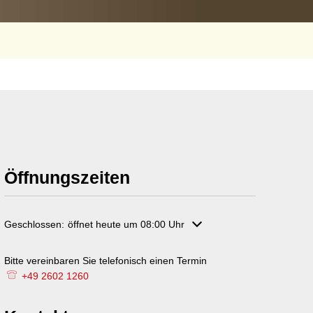
Öffnungszeiten
Klicken, um weitere Öffnungs- oder Schließzeiten auszublenden
Geschlossen:
öffnet heute um 08:00 Uhr
Bitte vereinbaren Sie telefonisch einen Termin
Bitte vereinbaren Sie t
+49 2602 1260