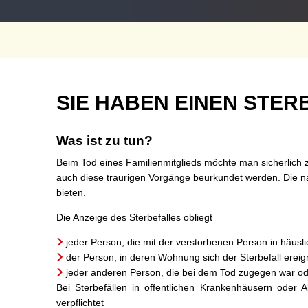
Termine
Sc
St
Wa
Be
Sterbefall
SIE HABEN EINEN STERB
Mo
Was ist zu tun?
Beim Tod eines Familienmitglieds möchte man sicherlich 
auch diese traurigen Vorgänge beurkundet werden. Die na
bieten.
Die Anzeige des Sterbefalles obliegt
jeder Person, die mit der verstorbenen Person in häusl
der Person, in deren Wohnung sich der Sterbefall ereign
jeder anderen Person, die bei dem Tod zugegen war ode
Bei Sterbefällen in öffentlichen Krankenhäusern oder Al
verpflichtet