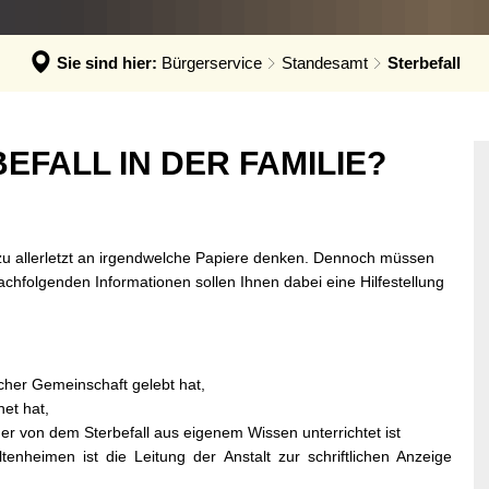
hadensmelder
andesamt
Sie sind hier:
Bürgerservice
Standesamt
Sterbefall
sser & Abwasser
auftragte
EFALL IN DER FAMILIE?
bilität
zu allerletzt an irgendwelche Papiere denken. Dennoch müssen
chfolgenden Informationen sollen Ihnen dabei eine Hilfestellung
icher Gemeinschaft gelebt hat,
et hat,
r von dem Sterbefall aus eigenem Wissen unterrichtet ist
tenheimen ist die Leitung der Anstalt zur schriftlichen Anzeige