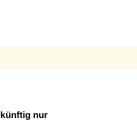
EN & ERLEBEN
GEMEINDEN
n & Wohnen
Verbandsgemeinde Montabaur
chaft
Stadt Montabaur
Ortsgemeinden
ng & Soziales
Feuerwehren
 & Freizeit
smus
künftig nur