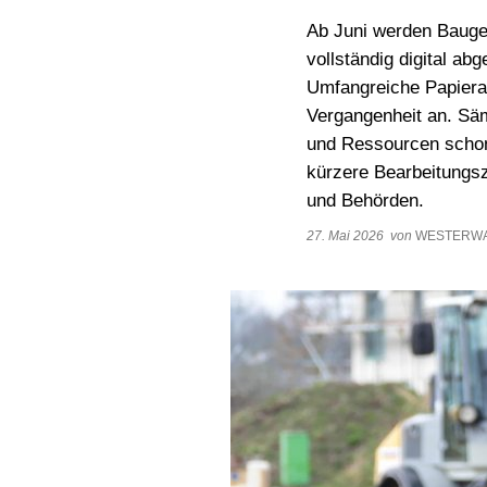
Termine
Sc
Ab Juni werden Bauge
St
vollständig digital a
Umfangreiche Papiera
Wa
Vergangenheit an. Säm
Be
und Ressourcen schont.
kürzere Bearbeitungsz
Mo
und Behörden.
27. Mai 2026
von
WESTERWA