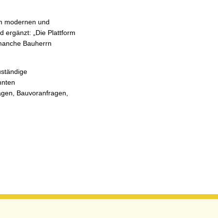
em modernen und
 ergänzt: „Die Plattform
ür manche Bauherrn
uständige
nnten
rägen, Bauvoranfragen,