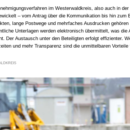
hadensmelder
nehmigungsverfahren im Westerwaldkreis, also auch in der
andesamt
bgewickelt – vom Antrag über die Kommunikation bis hin zum 
kten, lange Postwege und mehrfaches Ausdrucken gehören 
sser & Abwasser
tliche Unterlagen werden elektronisch übermittelt, was die 
auftragte
 Der Austausch unter den Beteiligten erfolgt effizienter. W
eiten und mehr Transparenz sind die unmittelbaren Vorteile 
bilität
LDKREIS