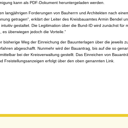
igung kann als PDF-Dokument heruntergeladen werden.
den langjährigen Forderungen von Bauherrn und Architekten nach ein
nung getragen“, erklärt der Leiter des Kreisbauamtes Armin Bendel und
nd intuitiv gestaltet. Die Legitimation über die Bund-ID wird zunächst f
 es überwiegen jedoch die Vorteile.“
er bisherige Weg der Einreichung der Bauunterlagen über die jeweils z
fahren abgeschafft. Nunmehr wird der Bauantrag, bis auf die so gena
nmittelbar bei der Kreisverwaltung gestellt. Das Einreichen von Bauant
d Freistellungsanzeigen erfolgt über den oben genannten Link.