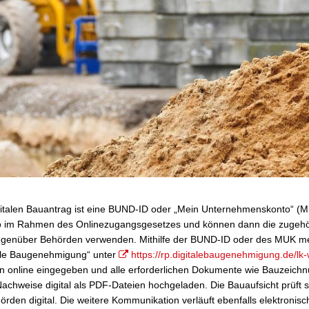
gitalen Bauantrag ist eine BUND-ID oder „Mein Unternehmenskonto“ (M
to im Rahmen des Onlinezugangsgesetzes und können dann die zugehör
 gegenüber Behörden verwenden. Mithilfe der BUND-ID oder des MUK m
tale Baugenehmigung“ unter
https://rp.digitalebaugenehmigung.de/lk
 online eingegeben und alle erforderlichen Dokumente wie Bauzeich
chweise digital als PDF-Dateien hochgeladen. Die Bauaufsicht prüft 
örden digital. Die weitere Kommunikation verläuft ebenfalls elektronisc