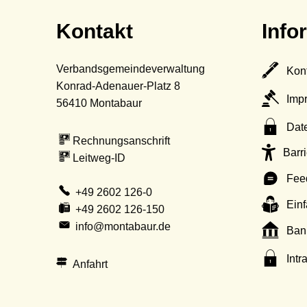
Kontakt
Info
Verbandsgemeindeverwaltung
Kon
Konrad-Adenauer-Platz 8
Imp
56410
Montabaur
Dat
Rechnungsanschrift
Barri
Leitweg-ID
Fee
+49 2602 126-0
Ein
+49 2602 126-150
info@montabaur.de
Ban
Intr
Anfahrt