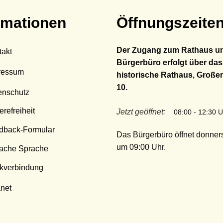
rmationen
Öffnungszeite
Der Zugang zum Rathaus u
takt
Bürgerbüro erfolgt über das
ressum
historische Rathaus, Großer
10.
enschutz
erefreiheit
Klicken, um weitere Öffnungs
Jetzt geöffnet:
08:00
-
12:30
U
dback-Formular
Das Bürgerbüro öffnet donners
um 09:00 Uhr.
fache Sprache
kverbindung
anet