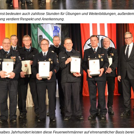
enst bedeuten auch zahllose Stunden für Übungen und Weiterbildungen, außerdem 
tung verdient Respekt und Anerkennung.
albes Jahrhundert leisten diese Feuerwehrmänner auf ehrenamtlicher Basis bereits 