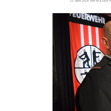
23. April 2024
von
HOLGER P
Termine
Sc
St
Wa
Be
Mo