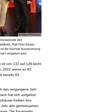
© Ingrid Ferdinand
 Vorsitzende des
dkreis, Ralf Felix Kespe,
s ist die höchste Auszeichnung
wesen vergeben wird.
ist von 132 auf 128 leicht
v, 2022 waren es 83
b bereits 83
ich das vergangene Jahr
ach hat sich aufgelöst.
häusel treiben ihre
m Jahr den gemeinsamen
men. Die Feuerwehr