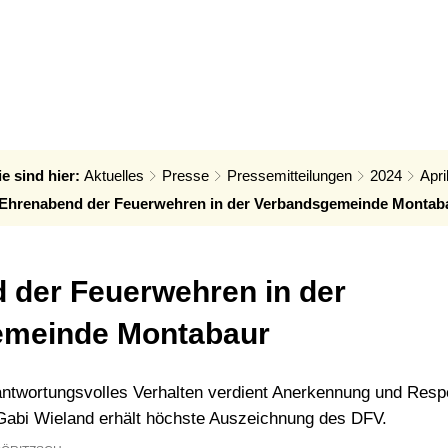
ÜRGERSERVICE
VERWALTUNG & POLITIK
LEB
hebesätze
rmin - Was erledige ich wo?
Verwaltung
Baue
rgerbüro
Politik
Wirts
ie sind hier:
Aktuelles
Presse
Pressemitteilungen
2024
Apri
ts- und Bürgerinfosystem
Ortsrecht der VG
Forst
Ehrenabend der Feuerwehren in der Verbandsgemeinde Montab
ndangelegenheiten
Steuern, Haushalt & Finanzen
Bildu
iedhof - Bestattungen
Elektronische Kommunikation
Kultur
 der Feuerwehren in der
nerationenbüro
Barrierefreiheit
Touri
emeinde Montabaur
tabaur
chwasser- und Starkregenvorsorge
Verbandsgemeindehaus
bungen
rdnungsamt
ntwortungsvolles Verhalten verdient Anerkennung und Resp
Gabi Wieland erhält höchste Auszeichnung des DFV.
achungen
ntenberatung