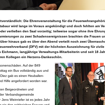
tverständlich: Die Ehrenveranstaltung für die Feuerwehrangehör
baur wird lange im Voraus angekündigt und doch fehlten am V
oder verließen den Saal vorzeitig; teilweise sogar ohne ihre Eh
Alarmierungen zu zwei Schadensereignissen brachten die Frauen 
ber hinaus gab es über den Abend verteilt noch zwei Überrasch
uerwehrverband (DFV) mit der höchsten Auszeichnung für zivile 
is Eichmann, langjährige Verwaltungs-Mitarbeiterin und seit 18 Ja
ihren Kollegen ein Herzens-Dankeschön.
sonenschäden. Auf der B49
ttag ein Bus vollständig aus und
Diez gab es einen Heuballen-
d Hilfe angefordert worden war.
sten Beigeordneten und
 der Verbandsgemeinde
 Jens Weinriefer ist es jedes Jahr
n sie den zahlreichen Frauen und