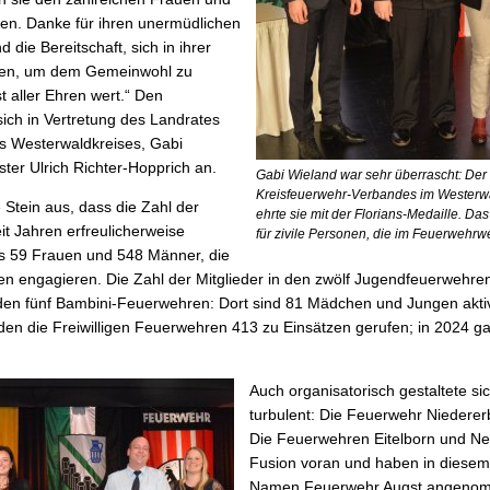
n. Danke für ihren unermüdlichen
 die Bereitschaft, sich in ihrer
ilden, um dem Gemeinwohl zu
st aller Ehren wert.“ Den
ich in Vertretung des Landrates
es Westerwaldkreises, Gabi
ter Ulrich Richter-Hopprich an.
Gabi Wieland war sehr überrascht: Der
Kreisfeuerwehr-Verbandes im Westerwal
 Stein aus, dass die Zahl der
ehrte sie mit der Florians-Medaille. Da
t Jahren erfreulicherweise
für zivile Personen, die im Feuerwehr
 es 59 Frauen und 548 Männer, die
ren engagieren. Die Zahl der Mitglieder in den zwölf Jugendfeuerwehren 
den fünf Bambini-Feuerwehren: Dort sind 81 Mädchen und Jungen akti
en die Freiwilligen Feuerwehren 413 zu Einsätzen gerufen; in 2024 ga
Auch organisatorisch gestaltete s
turbulent: Die Feuerwehr Niedererb
Die Feuerwehren Eitelborn und Neu
Fusion voran und haben in diese
Namen Feuerwehr Augst angenom