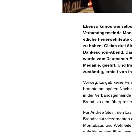
Ebenso kurios wie selbs
Verbandsgemeinde Monta
etliche Feuerwehrleute 
zu haben. Gleich drei 
Dankeschön-Abend. Darü
wurde vom Deutschen Fe
Medaille, geehrt. Und Ir
zuständig, erhielt von 
Vorweg: Es gab keine Per
brannte am späten Nachmi
in der Verbandsgemeinde 
Brand, zu dem übergreifen
Für Andree Stein, den Er
Brandschutzdezernenten
Montabaur, und Wehrleiter
aufs Neue eine Ehre, wen