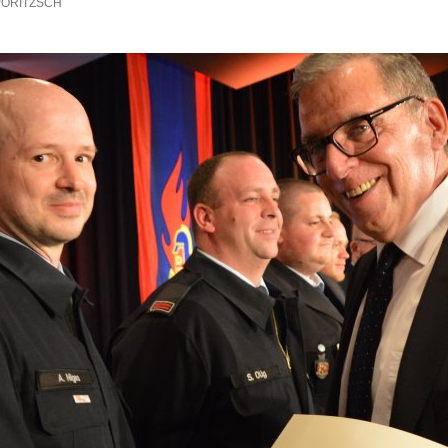
ÖRITZSCH
hadensmelder
andesamt
sser & Abwasser
auftragte
bilität