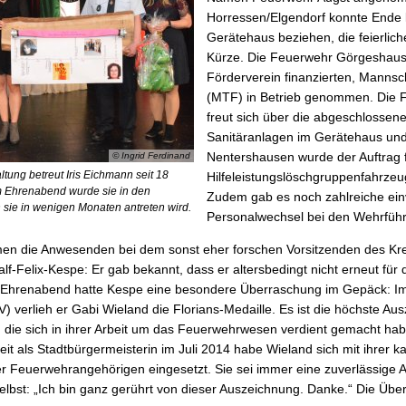
Horressen/Elgendorf konnte Ende 
Gerätehaus beziehen, die feierlich
Kürze. Die Feuerwehr Görgeshause
Förderverein finanzierten, Manns
(MTF) in Betrieb genommen. Die 
freut sich über die abgeschlossen
Sanitäranlagen im Gerätehaus und
Nentershausen wurde der Auftrag 
© Ingrid Ferdinand
ltung betreut Iris Eichmann seit 18
Hilfeleistungslöschgruppenfahrze
 Ehrenabend wurde sie in den
Zudem gab es noch zahlreiche ei
 sie in wenigen Monaten antreten wird.
Personalwechsel bei den Wehrfüh
n die Anwesenden bei dem sonst eher forschen Vorsitzenden des Kr
lf-Felix-Kespe: Er gab bekannt, dass er altersbedingt nicht erneut für
en Ehrenabend hatte Kespe eine besondere Überraschung im Gepäck: 
verlieh er Gabi Wieland die Florians-Medaille. Es ist die höchste Au
t, die sich in ihrer Arbeit um das Feuerwehrwesen verdient gemacht hab
keit als Stadtbürgermeisterin im Juli 2014 habe Wieland sich mit ihrer 
der Feuerwehrangehörigen eingesetzt. Sie sei immer eine zuverlässige 
elbst: „Ich bin ganz gerührt von dieser Auszeichnung. Danke.“ Die Über