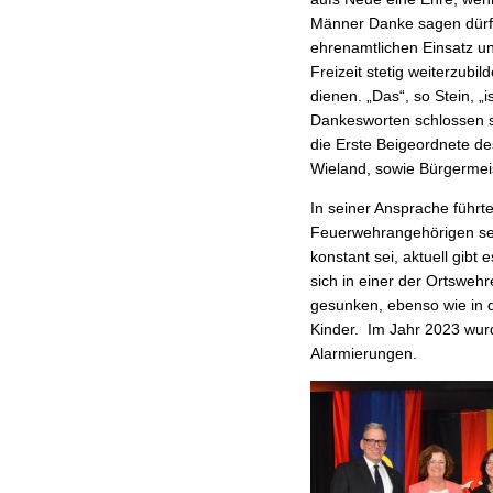
Männer Danke sagen dürfe
ehrenamtlichen Einsatz und
Freizeit stetig weiterzub
dienen. „Das“, so Stein, „i
Dankesworten schlossen s
die Erste Beigeordnete d
Wieland, sowie Bürgermeis
In seiner Ansprache führte
Feuerwehrangehörigen sei
konstant sei, aktuell gibt
sich in einer der Ortsweh
gesunken, ebenso wie in 
Kinder. Im Jahr 2023 wurd
Alarmierungen.