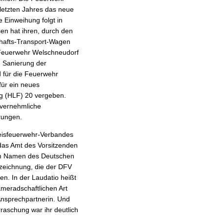
letzten Jahres das neue
e Einweihung folgt in
n hat ihren, durch den
chafts-Transport-Wagen
Feuerwehr Welschneudorf
e Sanierung der
 für die Feuerwehr
für ein neues
ug (HLF) 20 vergeben.
nvernehmliche
rungen.
eisfeuerwehr-Verbandes
 das Amt des Vorsitzenden
Im Namen des Deutschen
szeichnung, die der DFV
en. In der Laudatio heißt
kameradschaftlichen Art
Ansprechpartnerin. Und
raschung war ihr deutlich