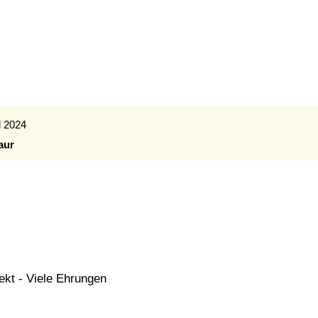
EN & ERLEBEN
GEMEINDEN
n & Wohnen
Verbandsgemeinde Montabaur
chaft
Stadt Montabaur
l 2024
Ortsgemeinden
aur
ng & Soziales
Feuerwehren
 & Freizeit
smus
ekt - Viele Ehrungen