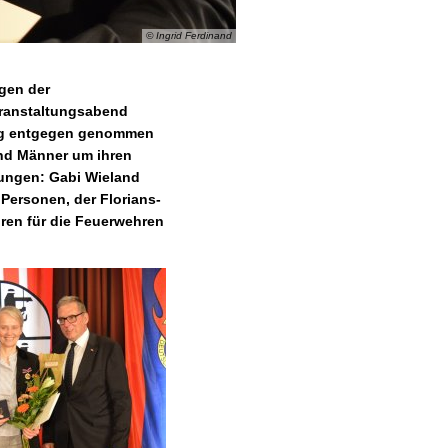
© Ingrid Ferdinand
igen der
eranstaltungsabend
rung entgegen genommen
und Männer um ihren
ungen: Gabi Wieland
Personen, der Florians-
hren für die Feuerwehren