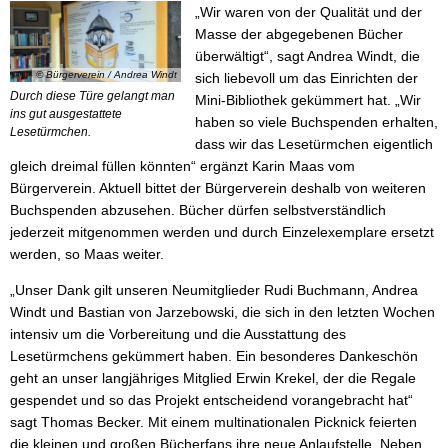
„Wir waren von der Qualität und der
Masse der abgegebenen Bücher
überwältigt“, sagt Andrea Windt, die
© Bürgerverein / Andrea Windt
sich liebevoll um das Einrichten der
Durch diese Türe gelangt man
Mini-Bibliothek gekümmert hat. „Wir
ins gut ausgestattete
haben so viele Buchspenden erhalten,
Lesetürmchen.
dass wir das Lesetürmchen eigentlich
gleich dreimal füllen könnten“ ergänzt Karin Maas vom
Bürgerverein. Aktuell bittet der Bürgerverein deshalb von weiteren
Buchspenden abzusehen. Bücher dürfen selbstverständlich
jederzeit mitgenommen werden und durch Einzelexemplare ersetzt
werden, so Maas weiter.
„Unser Dank gilt unseren Neumitglieder Rudi Buchmann, Andrea
Windt und Bastian von Jarzebowski, die sich in den letzten Wochen
intensiv um die Vorbereitung und die Ausstattung des
Lesetürmchens gekümmert haben. Ein besonderes Dankeschön
geht an unser langjähriges Mitglied Erwin Krekel, der die Regale
gespendet und so das Projekt entscheidend vorangebracht hat“
sagt Thomas Becker. Mit einem multinationalen Picknick feierten
die kleinen und großen Bücherfans ihre neue Anlaufstelle. Neben