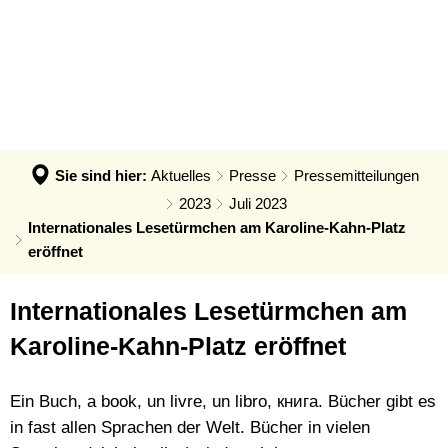
VERWALTUNG & POLITIK
Anpassung der Steuerhebesätze
Termin - Was erledige ich wo?
LEBEN & ERLEBEN
Verwaltung
Grundsteuerreform
Bürgerbüro
GEMEINDEN
Bauen & Wohnen
Politik
Landratswahl 2026
Rats- und Bürgerinfosystem
Verbandsgemeinde Montabaur
Wirtschaft
Ortsrecht der VG
Presse
Fundangelegenheiten
Stadt Montabaur
Forst
Sie sind hier:
Aktuelles
Presse
Pressemitteilungen
Steuern, Haushalt & Finanzen
Karriere
Friedhof - Bestattungen
Ortsgemeinden
2023
Juli 2023
Bildung & Soziales
Elektronische Kommunikation
Internationales Lesetürmchen am Karoline-Kahn-Platz
Notdienste
Generationenbüro
Feuerwehren
eröffnet
Kultur & Freizeit
Barrierefreiheit
Ukraine Hilfe VG Montabaur
Hochwasser- und Starkregenvorsorg
Tourismus
Verbandsgemeindehaus
Internationales Lesetürmchen am
Öffentliche Ausschreibungen
Ordnungsamt
Karoline-Kahn-Platz eröffnet
Öffentliche Bekanntmachungen
Rentenberatung
Termine
Schadensmelder
Ein Buch, a book, un livre, un libro, книга. Bücher gibt es
in fast allen Sprachen der Welt. Bücher in vielen
Standesamt