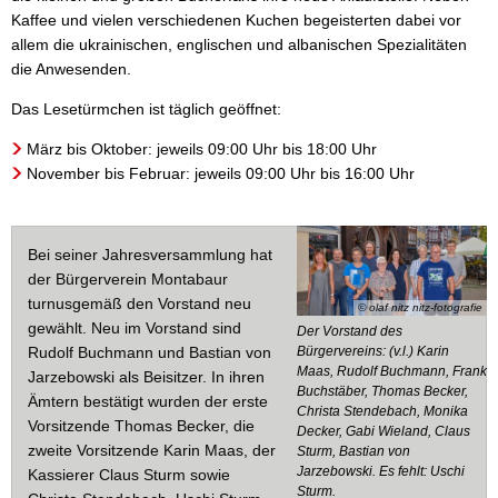
Kaffee und vielen verschiedenen Kuchen begeisterten dabei vor
allem die ukrainischen, englischen und albanischen Spezialitäten
die Anwesenden.
Das Lesetürmchen ist täglich geöffnet:
März bis Oktober: jeweils 09:00 Uhr bis 18:00 Uhr
November bis Februar: jeweils 09:00 Uhr bis 16:00 Uhr
Bei seiner Jahresversammlung hat
der Bürgerverein Montabaur
turnusgemäß den Vorstand neu
© olaf nitz nitz-fotografie
gewählt. Neu im Vorstand sind
Der Vorstand des
Rudolf Buchmann und Bastian von
Bürgervereins: (v.l.) Karin
Maas, Rudolf Buchmann, Frank
Jarzebowski als Beisitzer. In ihren
Buchstäber, Thomas Becker,
Ämtern bestätigt wurden der erste
Christa Stendebach, Monika
Vorsitzende Thomas Becker, die
Decker, Gabi Wieland, Claus
zweite Vorsitzende Karin Maas, der
Sturm, Bastian von
Jarzebowski. Es fehlt: Uschi
Kassierer Claus Sturm sowie
Sturm.