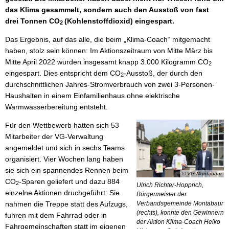
das Klima gesammelt, sondern auch den Ausstoß von fast
drei Tonnen CO
(Kohlenstoffdioxid) eingespart.
2
Das Ergebnis, auf das alle, die beim „Klima-Coach“ mitgemacht
haben, stolz sein können: Im Aktionszeitraum von Mitte März bis
Mitte April 2022 wurden insgesamt knapp 3.000 Kilogramm CO
2
eingespart. Dies entspricht dem CO
-Ausstoß, der durch den
2
durchschnittlichen Jahres-Stromverbrauch von zwei 3-Personen-
Haushalten in einem Einfamilienhaus ohne elektrische
Warmwasserbereitung entsteht.
Für den Wettbewerb hatten sich 53
Mitarbeiter der VG-Verwaltung
angemeldet und sich in sechs Teams
organisiert. Vier Wochen lang haben
sie sich ein spannendes Rennen beim
© VG Montabaur
CO
-Sparen geliefert und dazu 884
2
Ulrich Richter-Hopprich,
einzelne Aktionen druchgeführt: Sie
Bürgermeister der
nahmen die Treppe statt des Aufzugs,
Verbandsgemeinde Montabaur
(rechts), konnte den Gewinnern
fuhren mit dem Fahrrad oder in
der Aktion Klima-Coach Heiko
Fahrgemeinschaften statt im eigenen