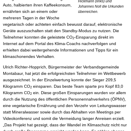
Hickmann (links) und
Auto, halbierten ihren Kaffeekonsum,
Johannes Noll die Urkunden
ernährten sich an einem oder
überreichen.
mehreren Tagen in der Woche
vegetarisch oder achteten einfach bewusst darauf, elektronische
Geräte auszuschalten statt den Standby-Modus zu nutzen. Die
Teilnehmer konnten die geleistete CO
-Einsparung direkt im
2
Internet auf dem Portal des Klima-Coachs nachverfolgen und
erhielten dabei weitergehende Informationen und Tipps für ein
klimaschonendes Verhalten.
Ulrich Richter-Hopprich,
Bürgermeister der Verbandsgemeinde
Montabaur, hat jetzt die erfolgreichsten Teilnehmer im Wettbewerb
ausgezeichnet. In der Einzelwertung konnte der Sieger 209,5
Kilogramm CO
einsparen. Das beste Team sparte pro Kopf 83,0
2
Kilogramm CO
ein. Diese großen Einsparungen wurden vor allem
2
durch die Nutzung des öffentlichen Personennahverkehrs (ÖPNV),
eine vegetarische Ernährung und den Verzehr von Leitungswasser
statt Mineralwasser sowie durch das Abhalten von Meetings per
Videokonferenz und somit die Vermeidung langer Anreisen erzielt.
„Das Projekt hat gezeigt, dass der Wandel im Klimaschutz nicht nur