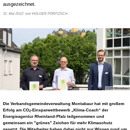
ausgezeichnet.
Wasser & Abwasser
31. Mai 2022
von
HOLGER PÖRITZSCH
Beauftragte
Mobilität
© VG Montabaur
Die Verbandsgemeindeverwaltung Montabaur hat mit großem
Erfolg am CO
-Einsparwettbewerb „Klima-Coach“ der
2
Energieagentur Rheinland-Pfalz teilgenommen und
gemeinsam ein "grünes" Zeichen für mehr Klimaschutz
gesetzt. Die Mitarbeiter haben dabei nicht nur Wissen rund um