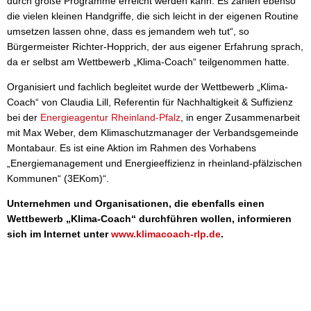
durch große Programme erreicht werden kann. Es zählen ebenso
die vielen kleinen Handgriffe, die sich leicht in der eigenen Routine
umsetzen lassen ohne, dass es jemandem weh tut“, so
Bürgermeister Richter-Hopprich, der aus eigener Erfahrung sprach,
da er selbst am Wettbewerb „Klima-Coach“ teilgenommen hatte.
Organisiert und fachlich begleitet wurde der Wettbewerb „Klima-
Coach“ von Claudia Lill, Referentin für Nachhaltigkeit & Suffizienz
bei der
Energieagentur Rheinland-Pfalz
, in enger Zusammenarbeit
mit Max Weber, dem Klimaschutzmanager der Verbandsgemeinde
Montabaur. Es ist eine Aktion im Rahmen des Vorhabens
„Energiemanagement und Energieeffizienz in rheinland-pfälzischen
Kommunen“ (3EKom)“.
Unternehmen und Organisationen, die ebenfalls einen
Wettbewerb „Klima-Coach“ durchführen wollen, informieren
sich im Internet unter
www.klimacoach-rlp.de
.