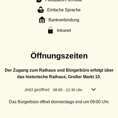
Einfache Sprache
Bankverbindung
Intranet
Öffnungszeiten
Der Zugang zum Rathaus und Bürgerbüro erfolgt über
das historische Rathaus, Großer Markt 10.
Klicken, um weitere Öffnungs- oder Schließzeiten
Jetzt geöffnet:
Von 08:00 bis 
08:00
-
12:30
Uhr
Das Bürgerbüro öffnet donnerstags erst um 09:00 Uhr.