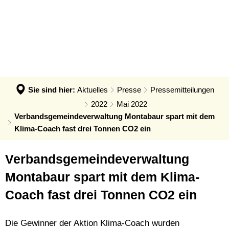
VERWALTUNG & POLITIK
Anpassung der Steuerhebesätze
Termin - Was erledige ich wo?
LEBEN & ERLEBEN
Verwaltung
Grundsteuerreform
Bürgerbüro
GEMEINDEN
Bauen & Wohnen
Politik
Landratswahl 2026
Rats- und Bürgerinfosystem
Verbandsgemeinde Montabaur
Wirtschaft
Ortsrecht der VG
Presse
Fundangelegenheiten
Stadt Montabaur
Forst
Sie sind hier:
Aktuelles
Presse
Pressemitteilungen
Steuern, Haushalt & Finanzen
Karriere
Friedhof - Bestattungen
Ortsgemeinden
2022
Mai 2022
Bildung & Soziales
Elektronische Kommunikation
Verbandsgemeindeverwaltung Montabaur spart mit dem
Notdienste
Generationenbüro
Feuerwehren
Klima-Coach fast drei Tonnen CO2 ein
Kultur & Freizeit
Barrierefreiheit
Ukraine Hilfe VG Montabaur
Hochwasser- und Starkregenvorsorg
Tourismus
Verbandsgemeindehaus
Verbandsgemeindeverwaltung
Öffentliche Ausschreibungen
Ordnungsamt
Montabaur spart mit dem Klima-
Öffentliche Bekanntmachungen
Rentenberatung
Coach fast drei Tonnen CO2 ein
Termine
Schadensmelder
Standesamt
Die Gewinner der Aktion Klima-Coach wurden