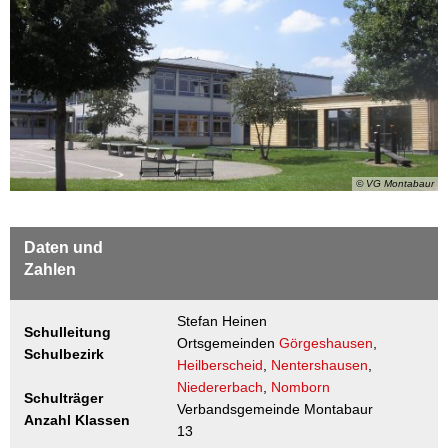
Wasser & Abwasser
Schule
Beauftragte
Mobilität
© VG Montabaur
Daten und
Zahlen
Stefan Heinen
Schulleitung
Ortsgemeinden
Görgeshausen
,
Schulbezirk
Heilberscheid
,
Nentershausen
,
Niedererbach
,
Nomborn
Schulträger
Verbandsgemeinde Montabaur
Anzahl Klassen
13