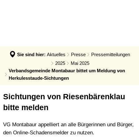
VERWALTUNG & POLITIK
Anpassung der Steuerhebesätze
Termin - Was erledige ich wo?
LEBEN & ERLEBEN
Verwaltung
Grundsteuerreform
Bürgerbüro
GEMEINDEN
Bauen & Wohnen
Politik
Landratswahl 2026
Rats- und Bürgerinfosystem
Verbandsgemeinde Montabaur
Wirtschaft
Ortsrecht der VG
Presse
Fundangelegenheiten
Stadt Montabaur
Forst
Sie sind hier:
Aktuelles
Presse
Pressemitteilungen
Steuern, Haushalt & Finanzen
Karriere
Friedhof - Bestattungen
Ortsgemeinden
2025
Mai 2025
Bildung & Soziales
Elektronische Kommunikation
Verbandsgemeinde Montabaur bittet um Meldung von
Notdienste
Generationenbüro
Feuerwehren
Herkulesstaude-Sichtungen
Kultur & Freizeit
Barrierefreiheit
Ukraine Hilfe VG Montabaur
Hochwasser- und Starkregenvorsorg
Tourismus
Verbandsgemeindehaus
Sichtungen von Riesenbärenklau
Öffentliche Ausschreibungen
Ordnungsamt
bitte melden
Öffentliche Bekanntmachungen
Rentenberatung
Termine
Schadensmelder
VG Montabaur appelliert an alle Bürgerinnen und Bürger,
den Online-Schadensmelder zu nutzen.
Standesamt