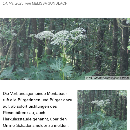
14. Mai 2025
von
MELISSA GUNDLACH
Wasser & Abwasser
Beauftragte
Mobilität
© VG Montabaur/Christina Weiß
Die Verbandsgemeinde Montabaur
ruft alle Bürgerinnen und Bürger dazu
auf, ab sofort Sichtungen des
Riesenbärenklau, auch
Herkulesstaude genannt, über den
Online-Schadensmelder zu melden.