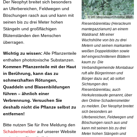
Der Neophyt breitet sich besonders
an Uferbereichen, Feldwegen und
Böschungen rasch aus und kann mit
© VG Montabaur/Christina Weiß
seinen bis zu drei Meter hohen
Riesenbärenklau (Heracleum
Stängeln und großflächigen
mantegazzianum) an einem
Waldrand: Mit einer
Blütenständen den Menschen
Wuchshöhe von bis zu drei
überragen.
Metern und seinen markanten
weißen Doppeldolden sowie
Wichtig zu wissen:
Alle Pflanzenteile
tief eingeschnittenen Blättern
enthalten phototoxische Substanzen.
kaum zu Die
Kommen Pflanzenteile mit der Haut
Verbandsgemeinde Montabaur
in Berührung, kann das zu
ruft alle Bürgerinnen und
Bürger dazu auf, ab sofort
schmerzhaften Rötungen,
Sichtungen des
Quaddeln und Blasenbildungen
Riesenbärenklau, auch
führen – ähnlich einer
Herkulesstaude genannt, über
Verbrennung. Versuchen Sie
den Online-Schadensmelder
zu melden. Der Neophyt breitet
deshalb nicht die Pflanze selbst zu
sich besonders an
entfernen!
Uferbereichen, Feldwegen und
Böschungen rasch aus und
Bitte nutzen Sie für Ihre Meldung den
kann mit seinen bis zu drei
Schadensmelder
auf unserer Website
Meter hohen Stängeln und