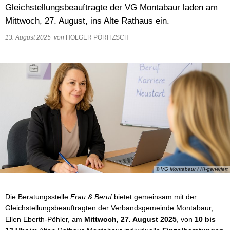
Gleichstellungsbeauftragte der VG Montabaur laden am
Wasser & Abwasser
Mittwoch, 27. August, ins Alte Rathaus ein.
Beauftragte
13. August 2025
von
HOLGER PÖRITZSCH
Mobilität
© VG Montabaur / KI-generiert
Die Beratungsstelle
Frau & Beruf
bietet gemeinsam mit der
Gleichstellungsbeauftragten der Verbandsgemeinde Montabaur,
Ellen Eberth-Pöhler, am
Mittwoch, 27. August 2025
, von
10 bis