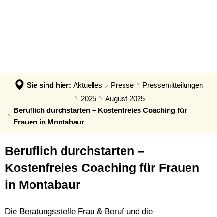
VERWALTUNG & POLITIK
Anpassung der Steuerhebesätze
Termin - Was erledige ich wo?
LEBEN & ERLEBEN
Verwaltung
Grundsteuerreform
Bürgerbüro
GEMEINDEN
Bauen & Wohnen
Politik
Landratswahl 2026
Rats- und Bürgerinfosystem
Verbandsgemeinde Montabaur
Wirtschaft
Ortsrecht der VG
Presse
Fundangelegenheiten
Stadt Montabaur
Forst
Sie sind hier:
Aktuelles
Presse
Pressemitteilungen
Steuern, Haushalt & Finanzen
Karriere
Friedhof - Bestattungen
Ortsgemeinden
2025
August 2025
Bildung & Soziales
Elektronische Kommunikation
Beruflich durchstarten – Kostenfreies Coaching für
Notdienste
Generationenbüro
Feuerwehren
Frauen in Montabaur
Kultur & Freizeit
Barrierefreiheit
Ukraine Hilfe VG Montabaur
Hochwasser- und Starkregenvorsorg
Tourismus
Verbandsgemeindehaus
Beruflich durchstarten –
Öffentliche Ausschreibungen
Ordnungsamt
Kostenfreies Coaching für Frauen
Öffentliche Bekanntmachungen
Rentenberatung
in Montabaur
Termine
Schadensmelder
Standesamt
Die Beratungsstelle Frau & Beruf und die