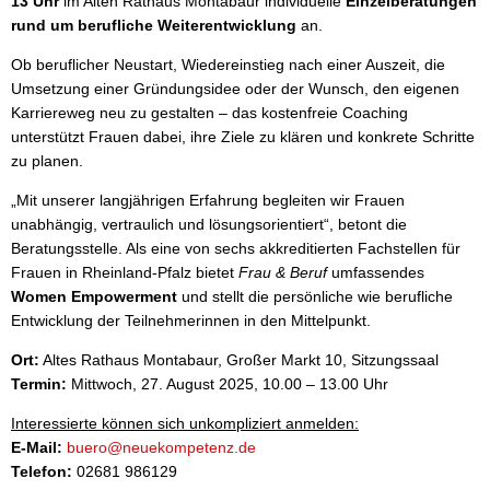
13 Uhr
im Alten Rathaus Montabaur individuelle
Einzelberatungen
rund um berufliche Weiterentwicklung
an.
Ob beruflicher Neustart, Wiedereinstieg nach einer Auszeit, die
Umsetzung einer Gründungsidee oder der Wunsch, den eigenen
Karriereweg neu zu gestalten – das kostenfreie Coaching
unterstützt Frauen dabei, ihre Ziele zu klären und konkrete Schritte
zu planen.
„Mit unserer langjährigen Erfahrung begleiten wir Frauen
unabhängig, vertraulich und lösungsorientiert“, betont die
Beratungsstelle. Als eine von sechs akkreditierten Fachstellen für
Frauen in Rheinland-Pfalz bietet
Frau & Beruf
umfassendes
Women Empowerment
und stellt die persönliche wie berufliche
Entwicklung der Teilnehmerinnen in den Mittelpunkt.
Ort:
Altes Rathaus Montabaur, Großer Markt 10, Sitzungssaal
Termin:
Mittwoch, 27. August 2025, 10.00 – 13.00 Uhr
Interessierte können sich unkompliziert anmelden:
E-Mail:
buero@neuekompetenz.de
Telefon:
02681 986129