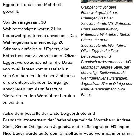
© VG Montabaur/Monique Brill
Eggert mit deutlicher Mehrheit
Gruppenbild vor dem
gewählt.
Feuerwehrgerätehaus
Hübingen (v.l.): Der
Von den insgesamt 38
Stellvertretende VG-Wehrleiter
Wahlberechtigten waren 21 im
Hans-Joachim Klimke,
Hübingens Wehrführer Stefan
Feuerwehrgerätehaus anwesend. Das
Gilges, der neue
Wahlergebnis war eindeutig: 20
Stellvertretende Wehrführer
Stimmen entfielen auf Eggert, eine
Oliver Eggert, der Erste
Enthaltung war zu verzeichnen. Oliver
Beigeordnete und
Eggert wurde zunächst für die Dauer
Brandschutzdezernent der VG
Montabaur, Andree Stein, der
von zwei Jahren kommissarisch in
ehemalige Stellvertretende
sein Amt berufen. In dieser Zeit muss
Wehrführer Jens Bierwagen,
er die entsprechenden Lehrgänge
Jugendwart Simon Odelga und
absolvieren, um dann fest zum
Neu-Feuerwehrmann Nico
Bauer.
Stellvertretenden Wehrführer berufen
zu werden.
Außerdem bestellte der Erste Beigeordnete und
Brandschutzdezernent der Verbandsgemeinde Montabaur, Andree
Stein, Simon Odelga zum Jugendwart der Löschgruppe Hübingen.
Nico Bauer wurde außerdem offiziell zum Feuerwehrmann ernannt.