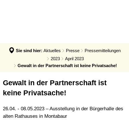
VERWALTUNG & POLITIK
Anpassung der Steuerhebesätze
Termin - Was erledige ich wo?
LEBEN & ERLEBEN
Verwaltung
Grundsteuerreform
Bürgerbüro
GEMEINDEN
Bauen & Wohnen
Politik
Landratswahl 2026
Rats- und Bürgerinfosystem
Verbandsgemeinde Montabaur
Wirtschaft
Ortsrecht der VG
Presse
Fundangelegenheiten
Stadt Montabaur
Forst
Sie sind hier:
Aktuelles
Presse
Pressemitteilungen
Steuern, Haushalt & Finanzen
Karriere
Friedhof - Bestattungen
Ortsgemeinden
2023
April 2023
Bildung & Soziales
Elektronische Kommunikation
Gewalt in der Partnerschaft ist keine Privatsache!
Notdienste
Generationenbüro
Feuerwehren
Kultur & Freizeit
Barrierefreiheit
Ukraine Hilfe VG Montabaur
Hochwasser- und Starkregenvorsorg
Gewalt in der Partnerschaft ist
Tourismus
Verbandsgemeindehaus
Öffentliche Ausschreibungen
Ordnungsamt
keine Privatsache!
Öffentliche Bekanntmachungen
Rentenberatung
26.04. - 08.05.2023 – Ausstellung in der Bürgerhalle des
Termine
Schadensmelder
alten Rathauses in Montabaur
Standesamt