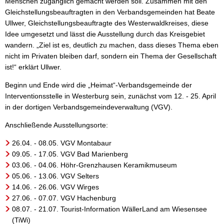
Menschen zugänglich gemacht werden soll. Zusammen mit den
Gleichstellungsbeauftragten in den Verbandsgemeinden hat Beate
Ullwer, Gleichstellungsbeauftragte des Westerwaldkreises, diese
Idee umgesetzt und lässt die Ausstellung durch das Kreisgebiet
wandern. „Ziel ist es, deutlich zu machen, dass dieses Thema eben
nicht im Privaten bleiben darf, sondern ein Thema der Gesellschaft
ist!“ erklärt Ullwer.
Beginn und Ende wird die „Heimat“-Verbandsgemeinde der
Interventionsstelle in Westerburg sein, zunächst vom 12. - 25. April
in der dortigen Verbandsgemeindeverwaltung (VGV).
Anschließende Ausstellungsorte:
26.04. - 08.05. VGV Montabaur
09.05. - 17.05. VGV Bad Marienberg
03.06. - 04.06. Höhr-Grenzhausen Keramikmuseum
05.06. - 13.06. VGV Selters
14.06. - 26.06. VGV Wirges
27.06. - 07.07. VGV Hachenburg
08.07. - 21.07. Tourist-Information WällerLand am Wiesensee
(TiWi)