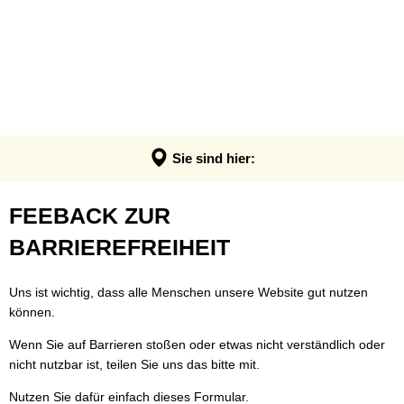
VERWALTUNG & POLITIK
Anpassung der Steuerhebesätze
Termin - Was erledige ich wo?
LEBEN & ERLEBEN
Verwaltung
Grundsteuerreform
Bürgerbüro
GEMEINDEN
Bauen & Wohnen
Politik
Landratswahl 2026
Rats- und Bürgerinfosystem
Verbandsgemeinde Montabaur
Wirtschaft
Ortsrecht der VG
Presse
Fundangelegenheiten
Stadt Montabaur
Forst
Sie sind hier:
Steuern, Haushalt & Finanzen
Karriere
Friedhof - Bestattungen
Ortsgemeinden
Bildung & Soziales
Elektronische Kommunikation
Feedback
FEEBACK ZUR
Notdienste
Generationenbüro
Feuerwehren
Kultur & Freizeit
Barrierefreiheit
zur
BARRIEREFREIHEIT
Ukraine Hilfe VG Montabaur
Hochwasser- und Starkregenvorsorg
Tourismus
Verbandsgemeindehaus
Barrierefreiheit
Öffentliche Ausschreibungen
Ordnungsamt
Uns ist wichtig, dass alle Menschen unsere Website gut nutzen
können.
Öffentliche Bekanntmachungen
Rentenberatung
Wenn Sie auf Barrieren stoßen oder etwas nicht verständlich oder
Termine
Schadensmelder
nicht nutzbar ist, teilen Sie uns das bitte mit.
Standesamt
Nutzen Sie dafür einfach dieses Formular.