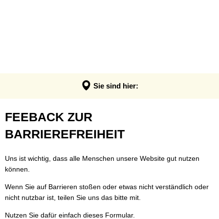
VERWALTUNG & POLITIK
Anpassung der Steuerhebesätze
Termin - Was erledige ich wo?
LEBEN & ERLEBEN
Verwaltung
Grundsteuerreform
Bürgerbüro
GEMEINDEN
Bauen & Wohnen
Politik
Landratswahl 2026
Rats- und Bürgerinfosystem
Verbandsgemeinde Montabaur
Wirtschaft
Ortsrecht der VG
Presse
Fundangelegenheiten
Stadt Montabaur
Forst
Sie sind hier:
Steuern, Haushalt & Finanzen
Karriere
Friedhof - Bestattungen
Ortsgemeinden
Bildung & Soziales
Elektronische Kommunikation
Feedback
FEEBACK ZUR
Notdienste
Generationenbüro
Feuerwehren
Kultur & Freizeit
Barrierefreiheit
zur
BARRIEREFREIHEIT
Ukraine Hilfe VG Montabaur
Hochwasser- und Starkregenvorsorg
Tourismus
Verbandsgemeindehaus
Barrierefreiheit
Öffentliche Ausschreibungen
Ordnungsamt
Uns ist wichtig, dass alle Menschen unsere Website gut nutzen
können.
Öffentliche Bekanntmachungen
Rentenberatung
Wenn Sie auf Barrieren stoßen oder etwas nicht verständlich oder
Termine
Schadensmelder
nicht nutzbar ist, teilen Sie uns das bitte mit.
Standesamt
Nutzen Sie dafür einfach dieses Formular.