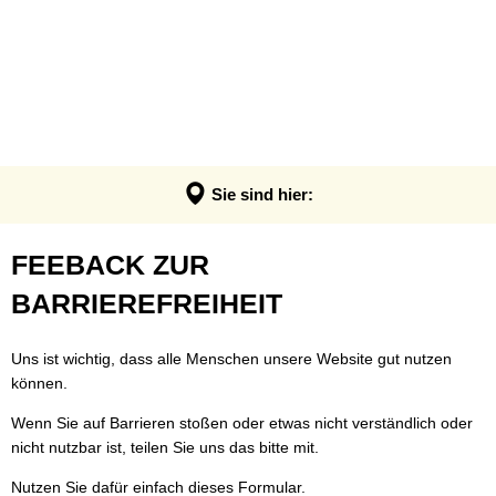
VERWALTUNG & POLITIK
Anpassung der Steuerhebesätze
Termin - Was erledige ich wo?
LEBEN & ERLEBEN
Verwaltung
Grundsteuerreform
Bürgerbüro
GEMEINDEN
Bauen & Wohnen
Politik
Landratswahl 2026
Rats- und Bürgerinfosystem
Verbandsgemeinde Montabaur
Wirtschaft
Ortsrecht der VG
Presse
Fundangelegenheiten
Stadt Montabaur
Forst
Sie sind hier:
Steuern, Haushalt & Finanzen
Karriere
Friedhof - Bestattungen
Ortsgemeinden
Bildung & Soziales
Elektronische Kommunikation
Feedback
FEEBACK ZUR
Notdienste
Generationenbüro
Feuerwehren
Kultur & Freizeit
Barrierefreiheit
zur
BARRIEREFREIHEIT
Ukraine Hilfe VG Montabaur
Hochwasser- und Starkregenvorsorg
Tourismus
Verbandsgemeindehaus
Barrierefreiheit
Öffentliche Ausschreibungen
Ordnungsamt
Uns ist wichtig, dass alle Menschen unsere Website gut nutzen
können.
Öffentliche Bekanntmachungen
Rentenberatung
Wenn Sie auf Barrieren stoßen oder etwas nicht verständlich oder
Termine
Schadensmelder
nicht nutzbar ist, teilen Sie uns das bitte mit.
Standesamt
Nutzen Sie dafür einfach dieses Formular.