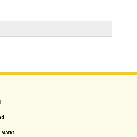
n
nd
 Markt