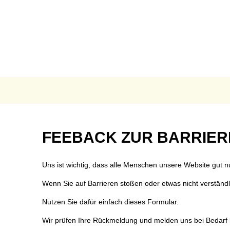
AKTUELLES
B
Anpassung der Steuer
Te
Grundsteuerreform
Bü
Landratswahl 2026
Ra
Presse
Fu
Feedback
FEEBACK ZUR BARRIER
Karriere
Fr
zur
Notdienste
Ge
Uns ist wichtig, dass alle Menschen unsere Website gut 
Ukraine Hilfe VG Mon
Ho
Barrierefreiheit
Wenn Sie auf Barrieren stoßen oder etwas nicht verständlich
Öffentliche Ausschrei
O
Nutzen Sie dafür einfach dieses Formular.
Öffentliche Bekanntm
Re
Wir prüfen Ihre Rückmeldung und melden uns bei Bedarf 