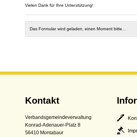
Termine
Sc
Vielen Dank für Ihre Unterstützung!
St
Wa
Das Formular wird geladen, einen Moment bitte…
Be
Mo
Kontakt
Info
Verbandsgemeindeverwaltung
Kon
Konrad-Adenauer-Platz 8
Imp
56410
Montabaur