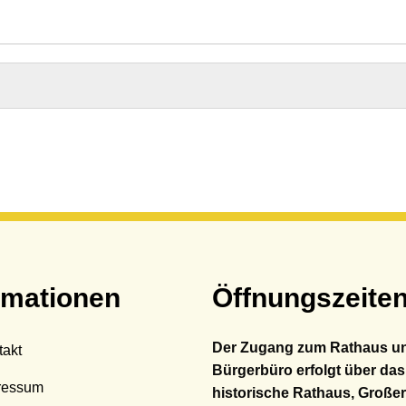
hadensmelder
andesamt
sser & Abwasser
auftragte
bilität
rmationen
Öffnungszeite
Der Zugang zum Rathaus u
takt
Bürgerbüro erfolgt über das
ressum
historische Rathaus, Großer