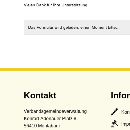
Termine
Sc
Vielen Dank für Ihre Unterstützung!
St
Wa
Das Formular wird geladen, einen Moment bitte…
Be
Mo
Kontakt
Info
Verbandsgemeindeverwaltung
Kon
Konrad-Adenauer-Platz 8
Imp
56410
Montabaur