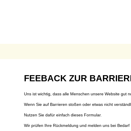
AKTUELLES
B
Anpassung der Steuer
Te
Grundsteuerreform
Bü
Landratswahl 2026
Ra
Presse
Fu
Feedback
FEEBACK ZUR BARRIER
Karriere
Fr
zur
Notdienste
Ge
Uns ist wichtig, dass alle Menschen unsere Website gut 
Ukraine Hilfe VG Mon
Ho
Barrierefreiheit
Wenn Sie auf Barrieren stoßen oder etwas nicht verständlich
Öffentliche Ausschrei
O
Nutzen Sie dafür einfach dieses Formular.
Öffentliche Bekanntm
Re
Wir prüfen Ihre Rückmeldung und melden uns bei Bedarf 