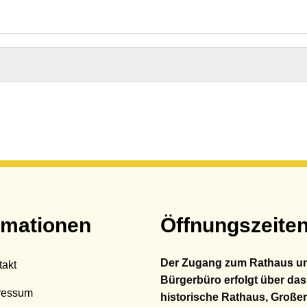
hadensmelder
andesamt
sser & Abwasser
auftragte
bilität
rmationen
Öffnungszeite
Der Zugang zum Rathaus u
takt
Bürgerbüro erfolgt über das
ressum
historische Rathaus, Großer