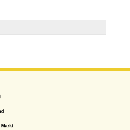
n
nd
 Markt