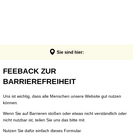
VERWALTUNG & POLITIK
Anpassung der Steuerhebesätze
Termin - Was erledige ich wo?
LEBEN & ERLEBEN
Verwaltung
Grundsteuerreform
Bürgerbüro
GEMEINDEN
Bauen & Wohnen
Politik
Landratswahl 2026
Rats- und Bürgerinfosystem
Verbandsgemeinde Montabaur
Wirtschaft
Ortsrecht der VG
Presse
Fundangelegenheiten
Stadt Montabaur
Forst
Sie sind hier:
Steuern, Haushalt & Finanzen
Karriere
Friedhof - Bestattungen
Ortsgemeinden
Bildung & Soziales
Elektronische Kommunikation
Feedback
FEEBACK ZUR
Notdienste
Generationenbüro
Feuerwehren
Kultur & Freizeit
Barrierefreiheit
zur
BARRIEREFREIHEIT
Ukraine Hilfe VG Montabaur
Hochwasser- und Starkregenvorsorg
Tourismus
Verbandsgemeindehaus
Barrierefreiheit
Öffentliche Ausschreibungen
Ordnungsamt
Uns ist wichtig, dass alle Menschen unsere Website gut nutzen
können.
Öffentliche Bekanntmachungen
Rentenberatung
Wenn Sie auf Barrieren stoßen oder etwas nicht verständlich oder
Termine
Schadensmelder
nicht nutzbar ist, teilen Sie uns das bitte mit.
Standesamt
Nutzen Sie dafür einfach dieses Formular.