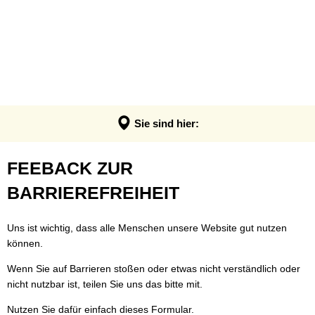
VERWALTUNG & POLITIK
Anpassung der Steuerhebesätze
Termin - Was erledige ich wo?
LEBEN & ERLEBEN
Verwaltung
Grundsteuerreform
Bürgerbüro
GEMEINDEN
Bauen & Wohnen
Politik
Landratswahl 2026
Rats- und Bürgerinfosystem
Verbandsgemeinde Montabaur
Wirtschaft
Ortsrecht der VG
Presse
Fundangelegenheiten
Stadt Montabaur
Forst
Sie sind hier:
Steuern, Haushalt & Finanzen
Karriere
Friedhof - Bestattungen
Ortsgemeinden
Bildung & Soziales
Elektronische Kommunikation
Feedback
FEEBACK ZUR
Notdienste
Generationenbüro
Feuerwehren
Kultur & Freizeit
Barrierefreiheit
zur
BARRIEREFREIHEIT
Ukraine Hilfe VG Montabaur
Hochwasser- und Starkregenvorsorg
Tourismus
Verbandsgemeindehaus
Barrierefreiheit
Öffentliche Ausschreibungen
Ordnungsamt
Uns ist wichtig, dass alle Menschen unsere Website gut nutzen
können.
Öffentliche Bekanntmachungen
Rentenberatung
Wenn Sie auf Barrieren stoßen oder etwas nicht verständlich oder
Termine
Schadensmelder
nicht nutzbar ist, teilen Sie uns das bitte mit.
Standesamt
Nutzen Sie dafür einfach dieses Formular.