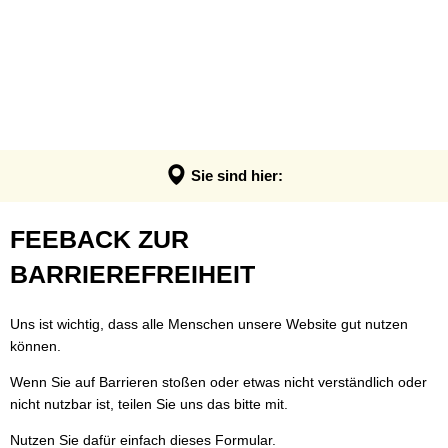
VERWALTUNG & POLITIK
Anpassung der Steuerhebesätze
Termin - Was erledige ich wo?
LEBEN & ERLEBEN
Verwaltung
Grundsteuerreform
Bürgerbüro
GEMEINDEN
Bauen & Wohnen
Politik
Landratswahl 2026
Rats- und Bürgerinfosystem
Verbandsgemeinde Montabaur
Wirtschaft
Ortsrecht der VG
Presse
Fundangelegenheiten
Stadt Montabaur
Forst
Sie sind hier:
Steuern, Haushalt & Finanzen
Karriere
Friedhof - Bestattungen
Ortsgemeinden
Bildung & Soziales
Elektronische Kommunikation
Feedback
FEEBACK ZUR
Notdienste
Generationenbüro
Feuerwehren
Kultur & Freizeit
Barrierefreiheit
zur
BARRIEREFREIHEIT
Ukraine Hilfe VG Montabaur
Hochwasser- und Starkregenvorsorg
Tourismus
Verbandsgemeindehaus
Barrierefreiheit
Öffentliche Ausschreibungen
Ordnungsamt
Uns ist wichtig, dass alle Menschen unsere Website gut nutzen
können.
Öffentliche Bekanntmachungen
Rentenberatung
Wenn Sie auf Barrieren stoßen oder etwas nicht verständlich oder
Termine
Schadensmelder
nicht nutzbar ist, teilen Sie uns das bitte mit.
Standesamt
Nutzen Sie dafür einfach dieses Formular.