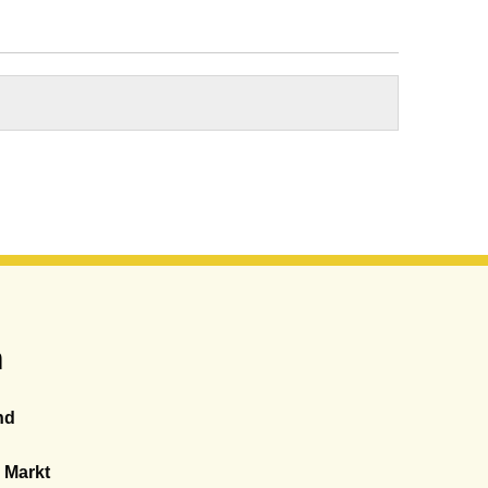
n
nd
 Markt