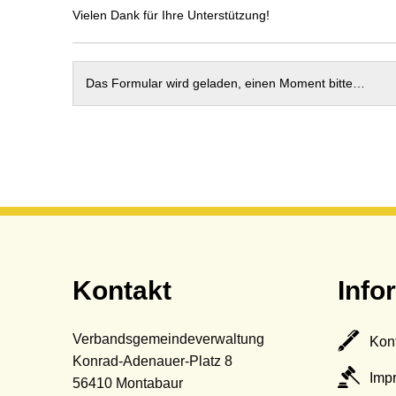
Termine
Sc
Vielen Dank für Ihre Unterstützung!
St
Wa
Das Formular wird geladen, einen Moment bitte…
Be
Mo
Kontakt
Info
Verbandsgemeindeverwaltung
Kon
Konrad-Adenauer-Platz 8
Imp
56410
Montabaur