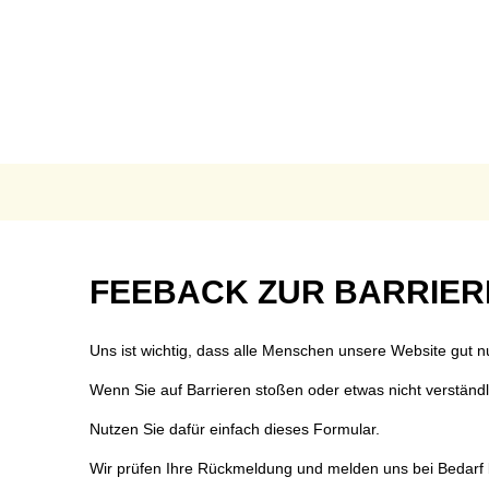
AKTUELLES
B
Anpassung der Steuer
Te
Grundsteuerreform
Bü
Landratswahl 2026
Ra
Presse
Fu
Feedback
FEEBACK ZUR BARRIER
Karriere
Fr
zur
Notdienste
Ge
Uns ist wichtig, dass alle Menschen unsere Website gut 
Ukraine Hilfe VG Mon
Ho
Barrierefreiheit
Wenn Sie auf Barrieren stoßen oder etwas nicht verständlich
Öffentliche Ausschrei
O
Nutzen Sie dafür einfach dieses Formular.
Öffentliche Bekanntm
Re
Wir prüfen Ihre Rückmeldung und melden uns bei Bedarf 