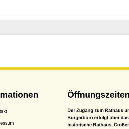
hadensmelder
andesamt
sser & Abwasser
auftragte
bilität
rmationen
Öffnungszeite
Der Zugang zum Rathaus u
takt
Bürgerbüro erfolgt über das
ressum
historische Rathaus, Großer