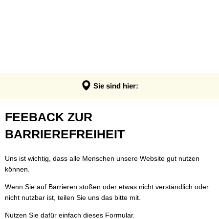
VERWALTUNG & POLITIK
Anpassung der Steuerhebesätze
Termin - Was erledige ich wo?
LEBEN & ERLEBEN
Verwaltung
Grundsteuerreform
Bürgerbüro
GEMEINDEN
Bauen & Wohnen
Politik
Landratswahl 2026
Rats- und Bürgerinfosystem
Verbandsgemeinde Montabaur
Wirtschaft
Ortsrecht der VG
Presse
Fundangelegenheiten
Stadt Montabaur
Forst
Sie sind hier:
Steuern, Haushalt & Finanzen
Karriere
Friedhof - Bestattungen
Ortsgemeinden
Bildung & Soziales
Elektronische Kommunikation
Feedback
FEEBACK ZUR
Notdienste
Generationenbüro
Feuerwehren
Kultur & Freizeit
Barrierefreiheit
zur
BARRIEREFREIHEIT
Ukraine Hilfe VG Montabaur
Hochwasser- und Starkregenvorsorg
Tourismus
Verbandsgemeindehaus
Barrierefreiheit
Öffentliche Ausschreibungen
Ordnungsamt
Uns ist wichtig, dass alle Menschen unsere Website gut nutzen
können.
Öffentliche Bekanntmachungen
Rentenberatung
Wenn Sie auf Barrieren stoßen oder etwas nicht verständlich oder
Termine
Schadensmelder
nicht nutzbar ist, teilen Sie uns das bitte mit.
Standesamt
Nutzen Sie dafür einfach dieses Formular.