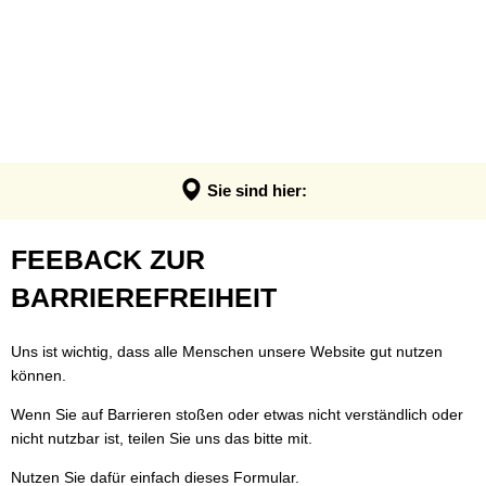
VERWALTUNG & POLITIK
Anpassung der Steuerhebesätze
Termin - Was erledige ich wo?
LEBEN & ERLEBEN
Verwaltung
Grundsteuerreform
Bürgerbüro
GEMEINDEN
Bauen & Wohnen
Politik
Landratswahl 2026
Rats- und Bürgerinfosystem
Verbandsgemeinde Montabaur
Wirtschaft
Ortsrecht der VG
Presse
Fundangelegenheiten
Stadt Montabaur
Forst
Sie sind hier:
Steuern, Haushalt & Finanzen
Karriere
Friedhof - Bestattungen
Ortsgemeinden
Bildung & Soziales
Elektronische Kommunikation
Feedback
FEEBACK ZUR
Notdienste
Generationenbüro
Feuerwehren
Kultur & Freizeit
Barrierefreiheit
zur
BARRIEREFREIHEIT
Ukraine Hilfe VG Montabaur
Hochwasser- und Starkregenvorsorg
Tourismus
Verbandsgemeindehaus
Barrierefreiheit
Öffentliche Ausschreibungen
Ordnungsamt
Uns ist wichtig, dass alle Menschen unsere Website gut nutzen
können.
Öffentliche Bekanntmachungen
Rentenberatung
Wenn Sie auf Barrieren stoßen oder etwas nicht verständlich oder
Termine
Schadensmelder
nicht nutzbar ist, teilen Sie uns das bitte mit.
Standesamt
Nutzen Sie dafür einfach dieses Formular.