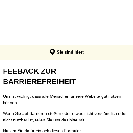
VERWALTUNG & POLITIK
Anpassung der Steuerhebesätze
Termin - Was erledige ich wo?
LEBEN & ERLEBEN
Verwaltung
Grundsteuerreform
Bürgerbüro
GEMEINDEN
Bauen & Wohnen
Politik
Landratswahl 2026
Rats- und Bürgerinfosystem
Verbandsgemeinde Montabaur
Wirtschaft
Ortsrecht der VG
Presse
Fundangelegenheiten
Stadt Montabaur
Forst
Sie sind hier:
Steuern, Haushalt & Finanzen
Karriere
Friedhof - Bestattungen
Ortsgemeinden
Bildung & Soziales
Elektronische Kommunikation
Feedback
FEEBACK ZUR
Notdienste
Generationenbüro
Feuerwehren
Kultur & Freizeit
Barrierefreiheit
zur
BARRIEREFREIHEIT
Ukraine Hilfe VG Montabaur
Hochwasser- und Starkregenvorsorg
Tourismus
Verbandsgemeindehaus
Barrierefreiheit
Öffentliche Ausschreibungen
Ordnungsamt
Uns ist wichtig, dass alle Menschen unsere Website gut nutzen
können.
Öffentliche Bekanntmachungen
Rentenberatung
Wenn Sie auf Barrieren stoßen oder etwas nicht verständlich oder
Termine
Schadensmelder
nicht nutzbar ist, teilen Sie uns das bitte mit.
Standesamt
Nutzen Sie dafür einfach dieses Formular.