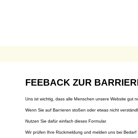
AKTUELLES
B
Anpassung der Steuer
Te
Grundsteuerreform
Bü
Landratswahl 2026
Ra
Presse
Fu
Feedback
FEEBACK ZUR BARRIER
Karriere
Fr
zur
Notdienste
Ge
Uns ist wichtig, dass alle Menschen unsere Website gut 
Ukraine Hilfe VG Mon
Ho
Barrierefreiheit
Wenn Sie auf Barrieren stoßen oder etwas nicht verständlich
Öffentliche Ausschrei
O
Nutzen Sie dafür einfach dieses Formular.
Öffentliche Bekanntm
Re
Wir prüfen Ihre Rückmeldung und melden uns bei Bedarf 