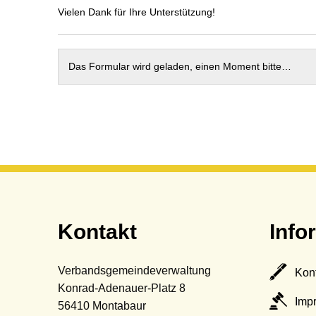
Termine
Sc
Vielen Dank für Ihre Unterstützung!
St
Wa
Das Formular wird geladen, einen Moment bitte…
Be
Mo
Kontakt
Info
Verbandsgemeindeverwaltung
Kon
Konrad-Adenauer-Platz 8
Imp
56410
Montabaur