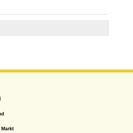
n
nd
 Markt