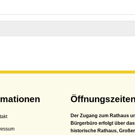
hadensmelder
andesamt
sser & Abwasser
auftragte
bilität
rmationen
Öffnungszeite
Der Zugang zum Rathaus u
takt
Bürgerbüro erfolgt über das
ressum
historische Rathaus, Großer